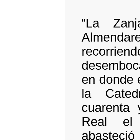
“La Zanj
Almendar
recorr
desemboca
en donde e
la Cated
cuarenta 
Real el
abasteci