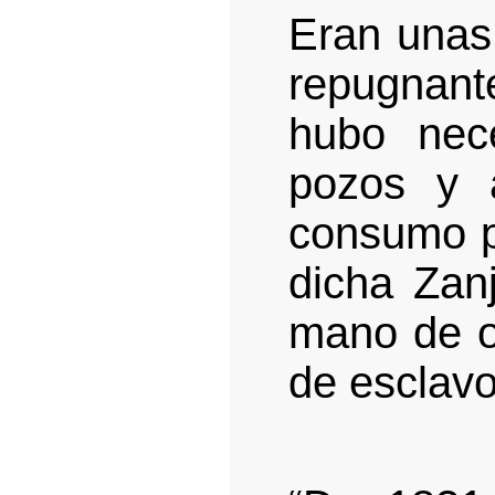
Eran unas 
repugnant
hubo nece
pozos y a
consumo p
dicha Zan
mano de o
de esclavo