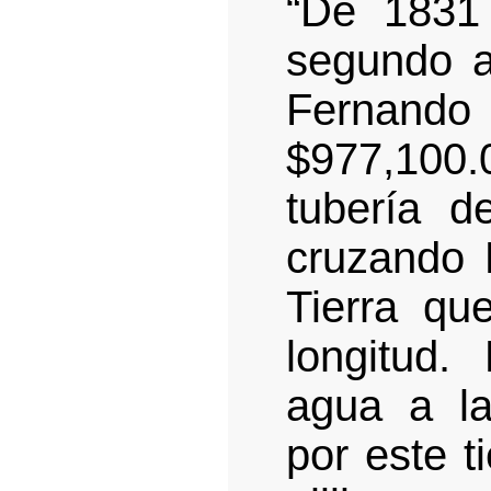
“De 1831
segundo a
Fernando
$977,100
tubería d
cruzando 
Tierra qu
longitud.
agua a la
por este t