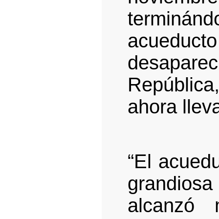
terminán
acueducto
desapare
República
ahora llev
“El acued
grandiosa 
alcanzó