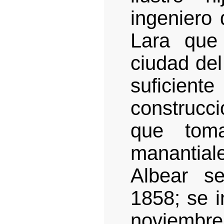
ingeniero
Lara que
ciudad del
suficient
construcc
que tom
manantiale
Albear s
1858; se i
noviemb