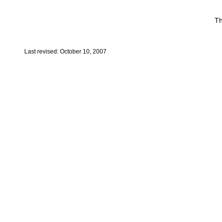
Th
Last revised: October 10, 2007