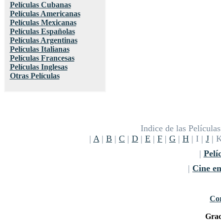
Películas Cubanas
Películas Americanas
Películas Mexicanas
Películas Españolas
Películas Argentinas
Películas Italianas
Películas Francesas
Películas Inglesas
Otras Películas
Indice de las Películ
|
A
|
B
|
C
|
D
|
E
|
F
|
G
|
H
| I |
J
| 
|
Pelí
|
Cine e
Cor
Grac