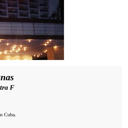
anas
tra F
en Cuba.