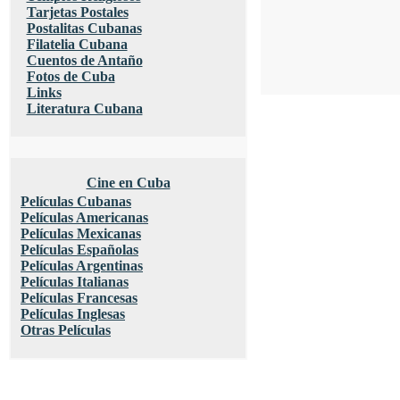
Tarjetas Postales
Postalitas Cubanas
Filatelia Cubana
Cuentos de Antaño
Fotos de Cuba
Links
Literatura Cubana
Cine en Cuba
Películas Cubanas
Películas Americanas
Películas Mexicanas
Películas Españolas
Películas Argentinas
Películas Italianas
Películas Francesas
Películas Inglesas
Otras Películas