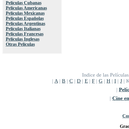
Películas Cubanas
Películas Americanas
Películas Mexicanas
Películas Españolas
Películas Argentinas
Películas Italianas
Películas Francesas
Películas Inglesas
Otras Películas
Indice de las Películ
|
A
|
B
|
C
|
D
|
E
|
F
|
G
|
H
|
I
|
J
| 
|
Pelí
|
Cine e
Cor
Grac