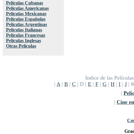
Películas Cubanas
Películas Americanas
Películas Mexicanas
Películas Españolas
Películas Argentinas
Películas Italianas
Películas Francesas
Películas Inglesas
Otras Películas
Indice de las Películ
|
A
|
B
|
C
| D |
E
|
F
|
G
|
H
|
I
|
J
| 
|
Pelí
|
Cine e
Cor
Grac