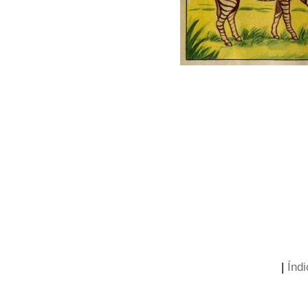
|
Índi