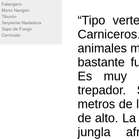
Falangero
Mono Narigón
“Tipo vert
Tiburón
Serpiente Nadadora
Sapo de Fuego
Carniceros.
Cernícalo
animales m
bastante f
Es muy as
trepador.
metros de 
de alto. La
jungla a