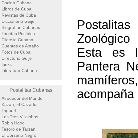
Cocina Cubana
Libros de Cuba
Revistas de Cuba
Postalita
Diccionario Güije
Biografías Cubanas
Tarjetas Postales
Zoológico 
Filatelia Cubana
Cuentos de Antaño
Esta es l
Fotos de Cuba
Directorio Güije
Pantera N
Links
Literatura Cubana
mamíferos,
acompaña e
Postalitas Cubanas
Alrededor del Mundo
Kazán, El Cazador
Taguarí
Los Tres Villalobos
Robin Hood
Tesoro de Tarzán
El Corsario Negro