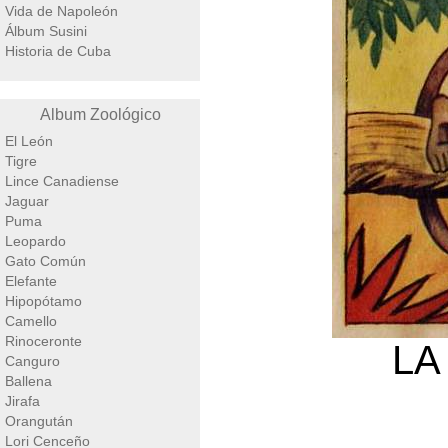
Vida de Napoleón
Álbum Susini
Historia de Cuba
Album Zoológico
El León
Tigre
Lince Canadiense
Jaguar
Puma
Leopardo
Gato Común
Elefante
Hipopótamo
Camello
Rinoceronte
LA
Canguro
Ballena
Jirafa
Orangután
Lori Cenceño