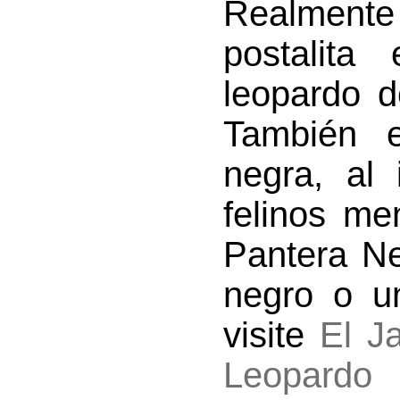
Realment
postalita
leopardo d
También e
negra, al
felinos me
Pantera Ne
negro o un
visite
El J
Leopardo