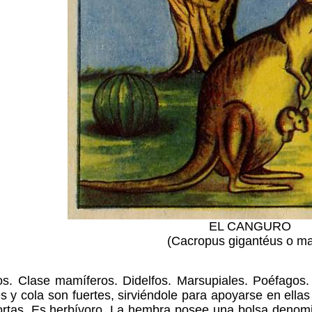
EL CANGURO
(Cacropus gigantéus o ma
os. Clase mamíferos. Didelfos. Marsupiales. Poéfagos.
s y cola son fuertes, sirviéndole para apoyarse en ella
ortas. Es herbívoro. La hembra posee una bolsa denom