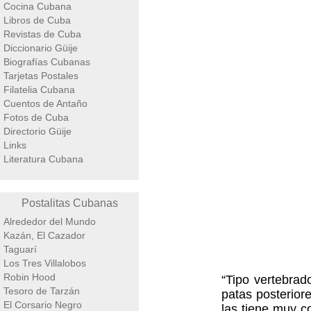
Cocina Cubana
Libros de Cuba
Revistas de Cuba
Diccionario Güije
Biografías Cubanas
Tarjetas Postales
Filatelia Cubana
Cuentos de Antaño
Fotos de Cuba
Directorio Güije
Links
Literatura Cubana
Postalitas Cubanas
Alrededor del Mundo
Kazán, El Cazador
Taguarí
Los Tres Villalobos
Robin Hood
“Tipo vertebrad
Tesoro de Tarzán
patas posteriore
El Corsario Negro
las tiene muy c