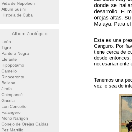
Vida de Napoleón
donde se halla
Álbum Susini
desarrollo. El
Historia de Cuba
orejas altas. Su
Malaya. Para el
Album Zoológico
Esta es una pres
León
Canguro. Por fav
Tigre
tiene cerca de c
Pantera Negra
desde entonces,
Elefante
necesariamente e
Hipopótamo
Camello
Rinoceronte
Tenemos una peq
Ballena
vez le sea de int
Jirafa
Chimpancé
Gacela
Lori Cenceño
Falangero
Mono Narigón
Conejo de Orejas Caídas
Pez Martillo