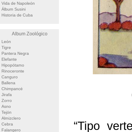
Vida de Napoleón
Álbum Susini
Historia de Cuba
Album Zoológico
León
Tigre
Pantera Negra
Elefante
Hipopótamo
Rinoceronte
Canguro
Ballena
Chimpancé
Jirafa
Zorro
Asno
Tejón
Almizclero
“Tipo vert
Cebra
Falangero