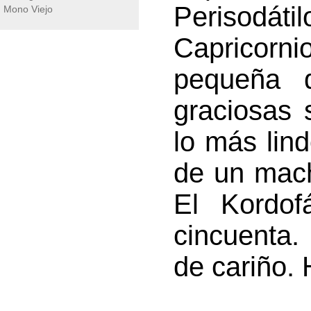
Perisod
Mono Viejo
Capricorn
pequeña 
graciosas 
lo más lin
de un mach
El Kordo
cincuenta.
de cariño. 