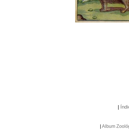
|
Índi
|
Album Zooló