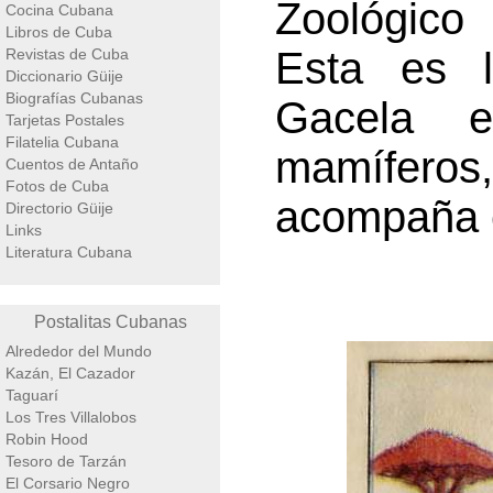
Zoológico 
Cocina Cubana
Libros de Cuba
Esta es l
Revistas de Cuba
Diccionario Güije
Biografías Cubanas
Gacela 
Tarjetas Postales
Filatelia Cubana
mamíferos,
Cuentos de Antaño
Fotos de Cuba
acompaña e
Directorio Güije
Links
Literatura Cubana
Postalitas Cubanas
Alrededor del Mundo
Kazán, El Cazador
Taguarí
Los Tres Villalobos
Robin Hood
Tesoro de Tarzán
El Corsario Negro