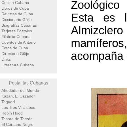
Zoológico 
Cocina Cubana
Libros de Cuba
Esta es l
Revistas de Cuba
Diccionario Güije
Biografías Cubanas
Almizcler
Tarjetas Postales
Filatelia Cubana
mamíferos,
Cuentos de Antaño
Fotos de Cuba
acompaña e
Directorio Güije
Links
Literatura Cubana
Postalitas Cubanas
Alrededor del Mundo
Kazán, El Cazador
Taguarí
Los Tres Villalobos
Robin Hood
Tesoro de Tarzán
El Corsario Negro