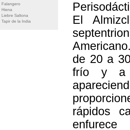
Perisodáct
Falangero
Hiena
Liebre Saltona
El Almizc
Tapir de la India
septentr
Americano
de 20 a 30
frío y a
aparec
proporcio
rápidos c
enfurece 