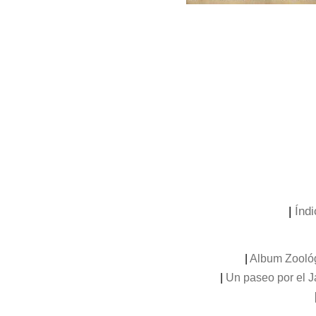
|
Índi
|
Album Zooló
|
Un paseo por el 