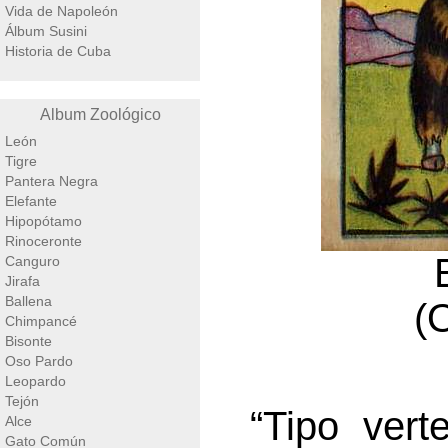
Vida de Napoleón
Álbum Susini
Historia de Cuba
Album Zoológico
León
Tigre
Pantera Negra
Elefante
Hipopótamo
Rinoceronte
Canguro
Jirafa
Ballena
(
Chimpancé
Bisonte
Oso Pardo
Leopardo
Tejón
“Tipo vert
Alce
Gato Común