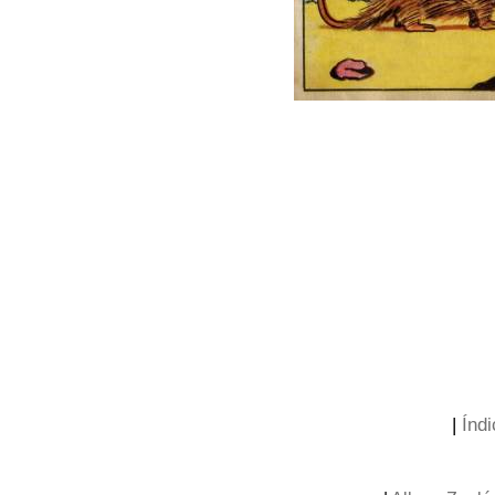
|
Índi