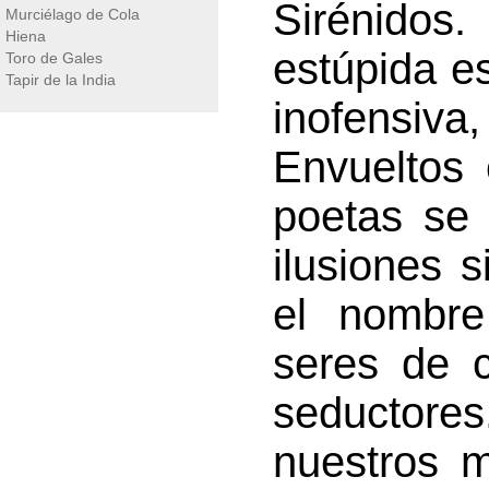
Sirénido
Murciélago de Cola
Hiena
estúpida es
Toro de Gales
Tapir de la India
inofensiva
Envueltos 
poetas se 
ilusiones s
el nombre
seres de c
seductore
nuestros 