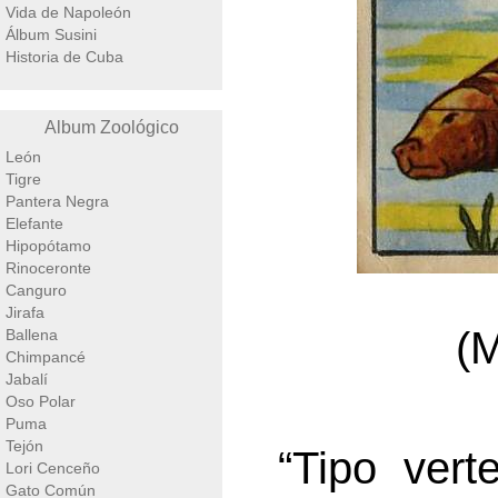
Vida de Napoleón
Álbum Susini
Historia de Cuba
Album Zoológico
León
Tigre
Pantera Negra
Elefante
Hipopótamo
Rinoceronte
Canguro
Jirafa
(M
Ballena
Chimpancé
Jabalí
Oso Polar
Puma
Tejón
“Tipo vert
Lori Cenceño
Gato Común