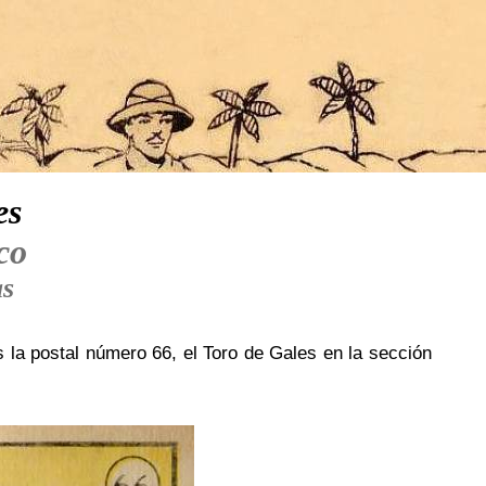
es
co
as
s la postal número 66, el Toro de Gales en la sección