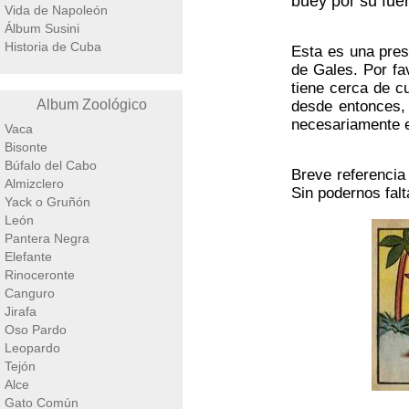
buey por su fuer
Vida de Napoleón
Álbum Susini
Historia de Cuba
Esta es una pres
de Gales. Por fa
tiene cerca de c
Album Zoológico
desde entonces,
necesariamente e
Vaca
Bisonte
Búfalo del Cabo
Breve referencia
Almizclero
Sin podernos fal
Yack o Gruñón
León
Pantera Negra
Elefante
Rinoceronte
Canguro
Jirafa
Oso Pardo
Leopardo
Tejón
Alce
Gato Común