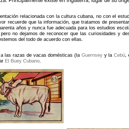
za. Principalmente existe en Inglaterra, lugar de su orig
entación relacionada con la cultura cubana, no con el estud
vor recuerde que la información, que tratamos de presenta
uarenta años y nunca fue adecuada para los estudios esco
 pero no dejamos de reconocer que las curiosidades y de
stemos del todo de acuerdo con ellas.
 a las razas de vacas domésticas (la
Guernsey
y la
Cebú
,
tar
El Buey Cubano
.