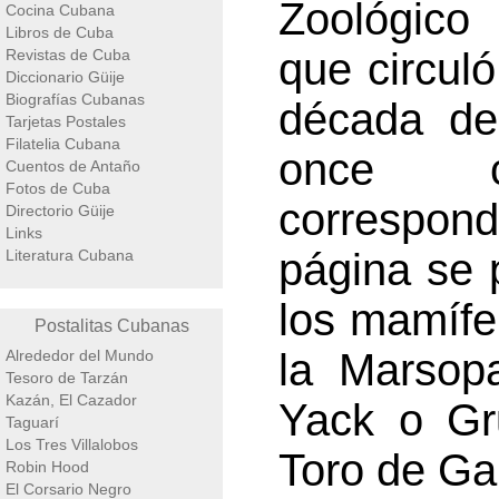
Zoológico
Cocina Cubana
Libros de Cuba
que circuló
Revistas de Cuba
Diccionario Güije
Biografías Cubanas
década de
Tarjetas Postales
Filatelia Cubana
once c
Cuentos de Antaño
Fotos de Cuba
correspond
Directorio Güije
Links
página se 
Literatura Cubana
los mamífer
Postalitas Cubanas
la Marsopa
Alrededor del Mundo
Tesoro de Tarzán
Kazán, El Cazador
Yack o Gr
Taguarí
Los Tres Villalobos
Toro de Ga
Robin Hood
El Corsario Negro