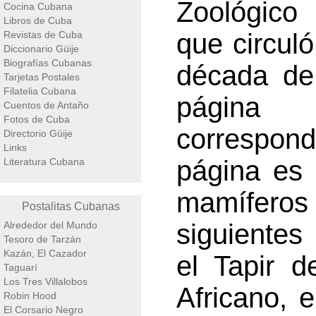
Zoológico
Cocina Cubana
Libros de Cuba
que circuló
Revistas de Cuba
Diccionario Güije
Biografías Cubanas
década de
Tarjetas Postales
Filatelia Cubana
página 
Cuentos de Antaño
Fotos de Cuba
correspon
Directorio Güije
Links
página es 
Literatura Cubana
mamíferos 
Postalitas Cubanas
siguientes
Alrededor del Mundo
Tesoro de Tarzán
Kazán, El Cazador
el Tapir d
Taguarí
Los Tres Villalobos
Africano, 
Robin Hood
El Corsario Negro