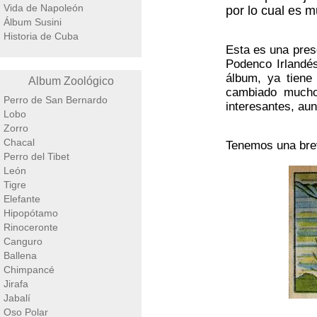
Vida de Napoleón
por lo cual es 
Álbum Susini
Historia de Cuba
Esta es una prese
Podenco Irlandés
álbum, ya tiene
Album Zoológico
cambiado mucho
Perro de San Bernardo
interesantes, au
Lobo
Zorro
Chacal
Tenemos una brev
Perro del Tibet
León
Tigre
Elefante
Hipopótamo
Rinoceronte
Canguro
Ballena
Chimpancé
Jirafa
Jabalí
Oso Polar