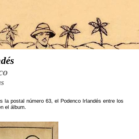
ndés
co
as
es la postal número 63, el Podenco Irlandés entre los
n el álbum.