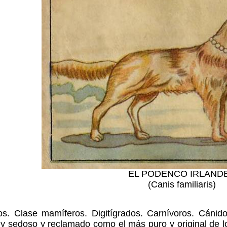
EL PODENCO IRLAND
(Canis familiaris)
os. Clase mamíferos. Digitígrados. Carnívoros. Cánid
o y sedoso y reclamado como el más puro y original de lo