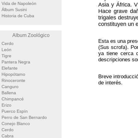
Vida de Napoleón
Asia y África. 
Álbum Susini
Hace grave dañ
Historia de Cuba
trigales destru
constituyen un e
Album Zoológico
Esta es una prese
Cerdo
(Sus scrofa). Po
León
ya tiene cerca 
Tigre
descripciones so
Pantera Negra
Elefante
Hipopótamo
Breve introducci
Rinoceronte
de interés.
Canguro
Ballena
Chimpancé
Erizo
Puerco Espín
Perro de San Bernardo
Conejo Blanco
Cerdo
Cabra