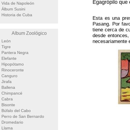
Egagrópilo que 
Vida de Napoleón
Álbum Susini
Historia de Cuba
Esta es una pres
Pasang. Por favo
tiene cerca de c
Album Zoológico
desde entonces,
León
necesariamente e
Tigre
Pantera Negra
Elefante
Hipopótamo
Rinoceronte
Canguro
Jirafa
Ballena
Chimpancé
Cabra
Bisonte
Búfalo del Cabo
Perro de San Bernardo
Dromedario
Llama