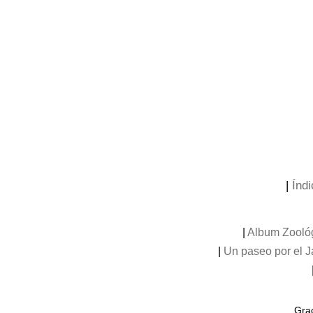
|
Índi
|
Album Zooló
|
Un paseo por el 
Grac