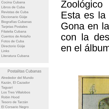
Zoológico 
Cocina Cubana
Libros de Cuba
Esta es la
Revistas de Cuba
Diccionario Güije
Biografías Cubanas
Gona en la
Tarjetas Postales
Filatelia Cubana
con la de
Cuentos de Antaño
Fotos de Cuba
en el álbum
Directorio Güije
Links
Literatura Cubana
Postalitas Cubanas
Alrededor del Mundo
Kazán, El Cazador
Taguarí
Los Tres Villalobos
Robin Hood
Tesoro de Tarzán
El Corsario Negro