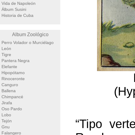
Vida de Napoleón
Álbum Susini
Historia de Cuba
Album Zoológico
Perro Volador o Murciélago
León
Tigre
Pantera Negra
Elefante
Hipopótamo
Rinoceronte
Canguro
(Hy
Ballena
Chimpancé
Jirafa
Oso Pardo
Lobo
“Tipo vert
Tejón
Gnu
Falangero