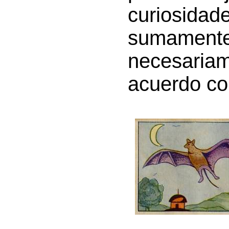
curiosida
sumamente
necesaria
acuerdo con