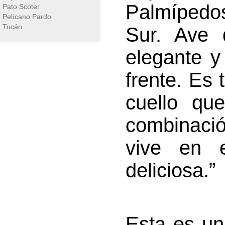
Palmípedos
Pato Scoter
Pelícano Pardo
Tucán
Sur. Ave 
elegante y
frente. Es
cuello qu
combinaci
vive en 
deliciosa.”
Esta es un