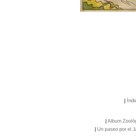
|
Índi
|
Album Zooló
|
Un paseo por el 