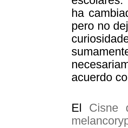
escolares.
ha cambia
pero no de
curiosida
sumamente
necesaria
acuerdo con
El
Cisne 
melancory