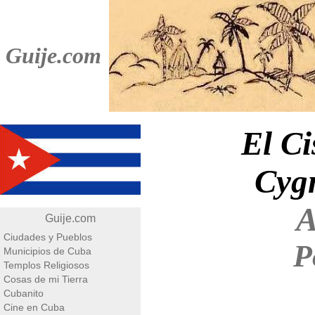
Guije.com
El Ci
Cyg
A
Guije.com
Ciudades y Pueblos
P
Municipios de Cuba
Templos Religiosos
Cosas de mi Tierra
Cubanito
Cine en Cuba