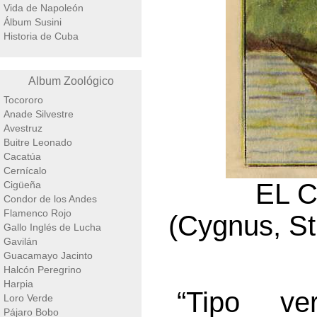
Vida de Napoleón
Álbum Susini
Historia de Cuba
Album Zoológico
Tocororo
Anade Silvestre
Avestruz
Buitre Leonado
Cacatúa
Cernícalo
EL C
Cigüeña
Condor de los Andes
Flamenco Rojo
(Cygnus, St
Gallo Inglés de Lucha
Gavilán
Guacamayo Jacinto
Halcón Peregrino
Harpia
“Tipo ve
Loro Verde
Pájaro Bobo