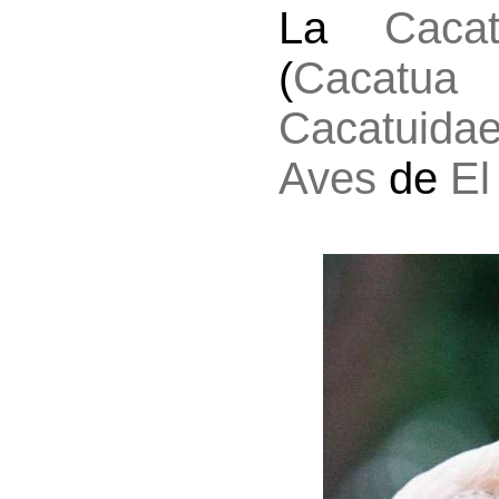
La
Caca
(
Cacatua g
Cacatuida
Aves
de
El