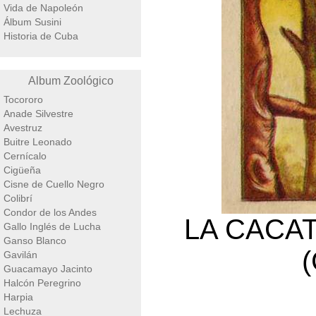
Vida de Napoleón
Álbum Susini
Historia de Cuba
Album Zoológico
Tocororo
Anade Silvestre
Avestruz
Buitre Leonado
Cernícalo
Cigüeña
Cisne de Cuello Negro
Colibrí
Condor de los Andes
LA CACA
Gallo Inglés de Lucha
Ganso Blanco
(
Gavilán
Guacamayo Jacinto
Halcón Peregrino
Harpia
Lechuza