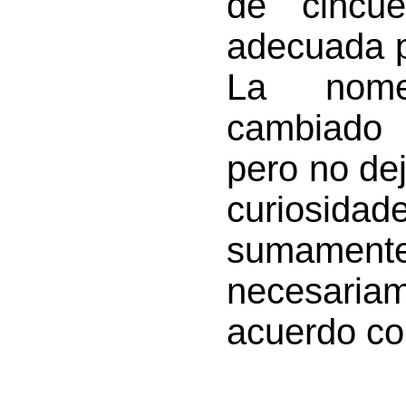
de cincu
adecuada p
La nomen
cambiado
pero no de
curiosida
sumamente
necesaria
acuerdo con