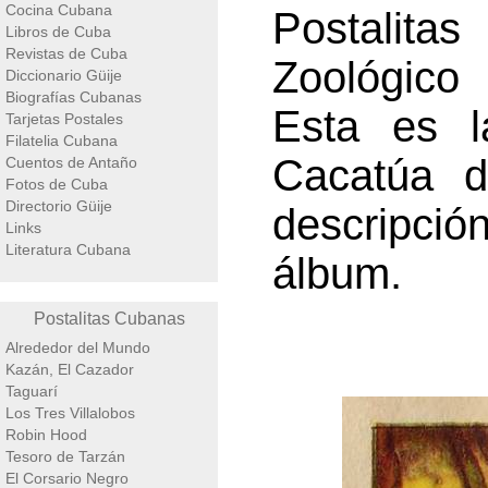
Cocina Cubana
Postalita
Libros de Cuba
Revistas de Cuba
Zoológico 
Diccionario Güije
Biografías Cubanas
Esta es l
Tarjetas Postales
Filatelia Cubana
Cacatúa d
Cuentos de Antaño
Fotos de Cuba
Directorio Güije
descripci
Links
Literatura Cubana
álbum.
Postalitas Cubanas
Alrededor del Mundo
Kazán, El Cazador
Taguarí
Los Tres Villalobos
Robin Hood
Tesoro de Tarzán
El Corsario Negro