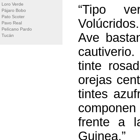
Loro Verde
“Tipo ve
Pájaro Bobo
Pato Scoter
Volúcridos
Pavo Real
Pelícano Pardo
Ave bastan
Tucán
cautiveri
tinte ros
orejas cent
tintes azu
componen 
frente a l
Guinea.”