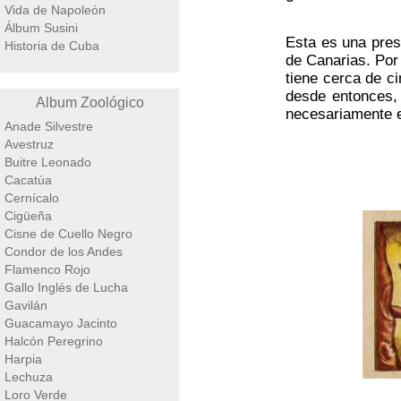
Vida de Napoleón
Álbum Susini
Esta es una pres
Historia de Cuba
de Canarias. Por
tiene cerca de c
desde entonces,
Album Zoológico
necesariamente e
Anade Silvestre
Avestruz
Buitre Leonado
Cacatúa
Cernícalo
Cigüeña
Cisne de Cuello Negro
Condor de los Andes
Flamenco Rojo
Gallo Inglés de Lucha
Gavilán
Guacamayo Jacinto
Halcón Peregrino
Harpia
Lechuza
Loro Verde