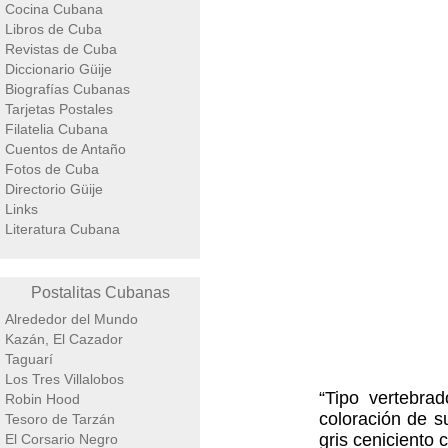
Cocina Cubana
Libros de Cuba
Revistas de Cuba
Diccionario Güije
Biografías Cubanas
Tarjetas Postales
Filatelia Cubana
Cuentos de Antaño
Fotos de Cuba
Directorio Güije
Links
Literatura Cubana
Postalitas Cubanas
Alrededor del Mundo
Kazán, El Cazador
Taguarí
Los Tres Villalobos
“Tipo vertebra
Robin Hood
coloración de s
Tesoro de Tarzán
gris ceniciento
El Corsario Negro