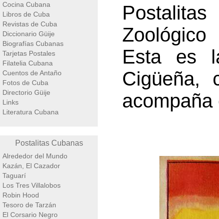
Cocina Cubana
Postalita
Libros de Cuba
Revistas de Cuba
Zoológico 
Diccionario Güije
Biografías Cubanas
Esta es l
Tarjetas Postales
Filatelia Cubana
Cigüeña, 
Cuentos de Antaño
Fotos de Cuba
Directorio Güije
acompaña e
Links
Literatura Cubana
Postalitas Cubanas
Alrededor del Mundo
Kazán, El Cazador
Taguarí
Los Tres Villalobos
Robin Hood
Tesoro de Tarzán
El Corsario Negro