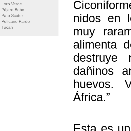
Ciconiform
Loro Verde
Pájaro Bobo
nidos en 
Pato Scoter
Pelícano Pardo
Tucán
muy raram
alimenta d
destruye 
dañinos a
huevos. 
África.”
Esta es un