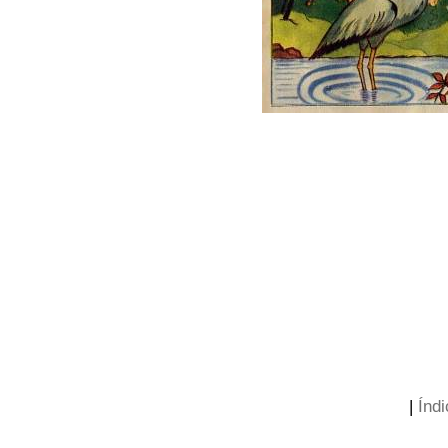
|
Índi