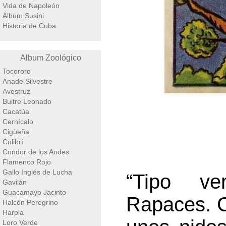
Vida de Napoleón
Álbum Susini
Historia de Cuba
Album Zoológico
Tocororo
Anade Silvestre
Avestruz
Buitre Leonado
Cacatúa
Cernícalo
Cigüeña
Colibrí
Condor de los Andes
Flamenco Rojo
Gallo Inglés de Lucha
“Tipo ve
Gavilán
Guacamayo Jacinto
Rapaces. C
Halcón Peregrino
Harpia
Loro Verde