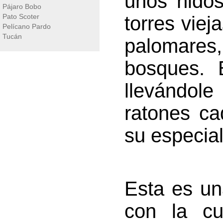
unos nido
Pájaro Bobo
Pato Scoter
torres viej
Pelícano Pardo
Tucán
palomare
bosques. 
llevándol
ratones ca
su especial
Esta es un
con la cu