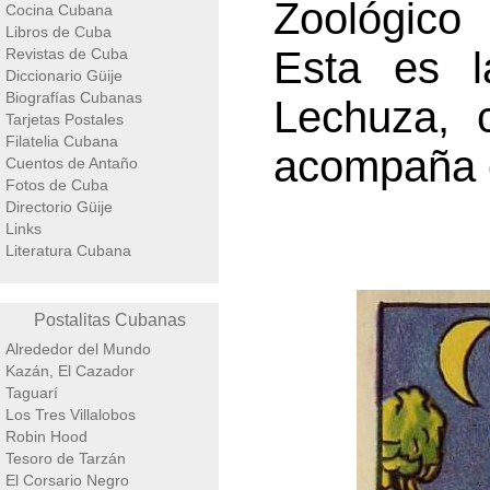
Zoológico 
Cocina Cubana
Libros de Cuba
Esta es l
Revistas de Cuba
Diccionario Güije
Biografías Cubanas
Lechuza, 
Tarjetas Postales
Filatelia Cubana
acompaña e
Cuentos de Antaño
Fotos de Cuba
Directorio Güije
Links
Literatura Cubana
Postalitas Cubanas
Alrededor del Mundo
Kazán, El Cazador
Taguarí
Los Tres Villalobos
Robin Hood
Tesoro de Tarzán
El Corsario Negro