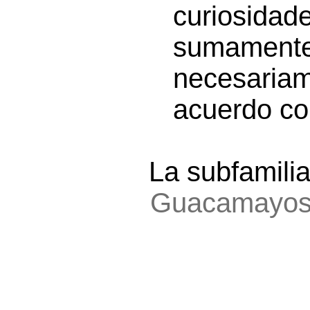
curiosida
sumamente
necesaria
acuerdo con
La subfamili
Guacamayo