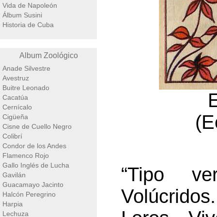
Vida de Napoleón
Álbum Susini
Historia de Cuba
Album Zoológico
Anade Silvestre
Avestruz
Buitre Leonado
Cacatúa
Cernícalo
(E
Cigüeña
Cisne de Cuello Negro
Colibrí
Condor de los Andes
Flamenco Rojo
Gallo Inglés de Lucha
“Tipo ve
Gavilán
Guacamayo Jacinto
Volúcridos
Halcón Peregrino
Harpia
Lechuza