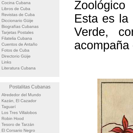
Zoológico 
Cocina Cubana
Libros de Cuba
Esta es la
Revistas de Cuba
Diccionario Güije
Biografías Cubanas
Verde, co
Tarjetas Postales
Filatelia Cubana
acompaña e
Cuentos de Antaño
Fotos de Cuba
Directorio Güije
Links
Literatura Cubana
Postalitas Cubanas
Alrededor del Mundo
Kazán, El Cazador
Taguarí
Los Tres Villalobos
Robin Hood
Tesoro de Tarzán
El Corsario Negro