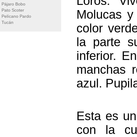
Loros. Vi
Pájaro Bobo
Pato Scoter
Molucas y 
Pelícano Pardo
Tucán
color verd
la parte s
inferior. E
manchas ro
azul. Pupil
Esta es un
con la cu