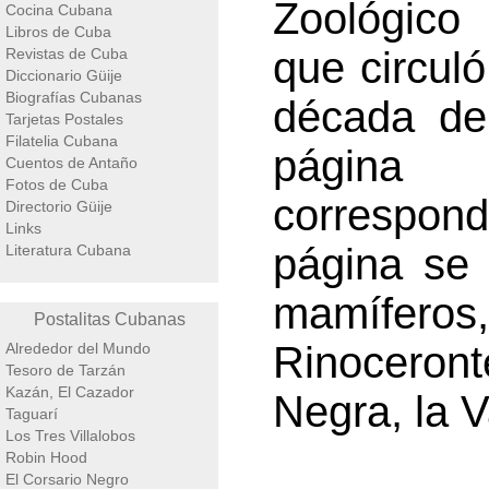
Zoológico
Cocina Cubana
Libros de Cuba
que circuló
Revistas de Cuba
Diccionario Güije
Biografías Cubanas
década de
Tarjetas Postales
Filatelia Cubana
página 
Cuentos de Antaño
Fotos de Cuba
correspond
Directorio Güije
Links
página se 
Literatura Cubana
mamíferos, 
Postalitas Cubanas
Rinoceron
Alrededor del Mundo
Tesoro de Tarzán
Kazán, El Cazador
Negra, la 
Taguarí
Los Tres Villalobos
Robin Hood
El Corsario Negro