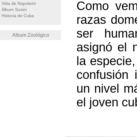
Como vemo
Vida de Napoleón
Álbum Susini
razas dome
Historia de Cuba
ser huma
Album Zoológico
asignó el 
la especie,
confusión i
un nivel m
el joven c