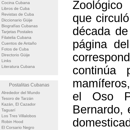
Zoológico
Cocina Cubana
Libros de Cuba
que circuló
Revistas de Cuba
Diccionario Güije
Biografías Cubanas
década de
Tarjetas Postales
Filatelia Cubana
página del
Cuentos de Antaño
Fotos de Cuba
correspond
Directorio Güije
Links
continúa 
Literatura Cubana
mamíferos,
Postalitas Cubanas
el Oso P
Alrededor del Mundo
Tesoro de Tarzán
Kazán, El Cazador
Bernardo, 
Taguarí
Los Tres Villalobos
domesticad
Robin Hood
El Corsario Negro