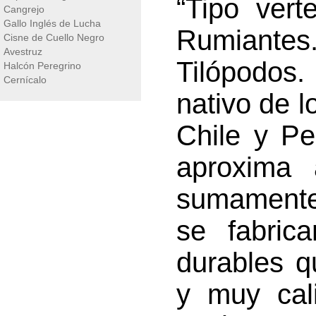
“Tipo vert
Cangrejo
Gallo Inglés de Lucha
Rumiantes.
Cisne de Cuello Negro
Avestruz
Tilópodos.
Halcón Peregrino
Cernícalo
nativo de 
Chile y P
aproxima 
sumamente 
se fabric
durables q
y muy cali