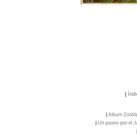
|
Índi
|
Album Zooló
|
Un paseo por el 