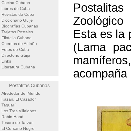
Cocina Cubana
Postalita
Libros de Cuba
Revistas de Cuba
Zoológico 
Diccionario Güije
Biografías Cubanas
Esta es la 
Tarjetas Postales
Filatelia Cubana
(Lama pac
Cuentos de Antaño
Fotos de Cuba
Directorio Güije
mamíferos,
Links
Literatura Cubana
acompaña e
Postalitas Cubanas
Alrededor del Mundo
Kazán, El Cazador
Taguarí
Los Tres Villalobos
Robin Hood
Tesoro de Tarzán
El Corsario Negro