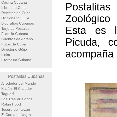
Cocina Cubana
Postalita
Libros de Cuba
Revistas de Cuba
Zoológico 
Diccionario Güije
Biografías Cubanas
Esta es l
Tarjetas Postales
Filatelia Cubana
Picuda, c
Cuentos de Antaño
Fotos de Cuba
Directorio Güije
acompaña e
Links
Literatura Cubana
Postalitas Cubanas
Alrededor del Mundo
Kazán, El Cazador
Taguarí
Los Tres Villalobos
Robin Hood
Tesoro de Tarzán
El Corsario Negro