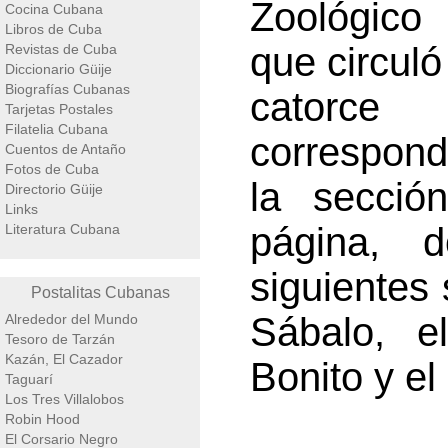
Zoológico
Cocina Cubana
Libros de Cuba
que circuló
Revistas de Cuba
Diccionario Güije
Biografías Cubanas
catorce
Tarjetas Postales
Filatelia Cubana
correspond
Cuentos de Antaño
Fotos de Cuba
la secció
Directorio Güije
Links
página, 
Literatura Cubana
siguientes 
Postalitas Cubanas
Sábalo, e
Alrededor del Mundo
Tesoro de Tarzán
Kazán, El Cazador
Bonito y el
Taguarí
Los Tres Villalobos
Robin Hood
El Corsario Negro