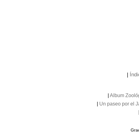
|
Índi
|
Album Zooló
|
Un paseo por el 
Grac