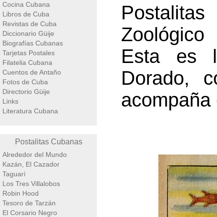
Cocina Cubana
Postalita
Libros de Cuba
Revistas de Cuba
Zoológico 
Diccionario Güije
Biografías Cubanas
Esta es l
Tarjetas Postales
Filatelia Cubana
Dorado, c
Cuentos de Antaño
Fotos de Cuba
Directorio Güije
acompaña e
Links
Literatura Cubana
Postalitas Cubanas
Alrededor del Mundo
Kazán, El Cazador
Taguarí
Los Tres Villalobos
Robin Hood
Tesoro de Tarzán
El Corsario Negro