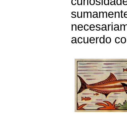
curiosida
sumamente
necesaria
acuerdo con