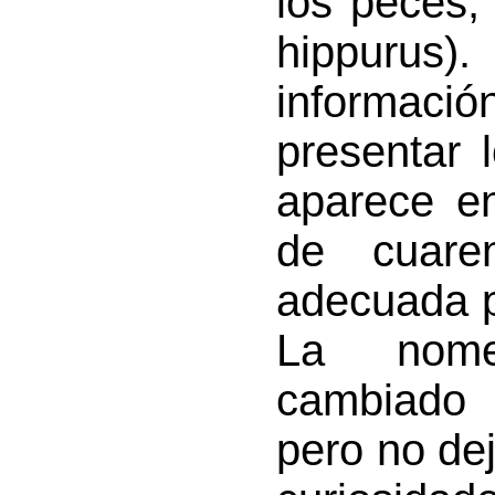
los peces,
hippurus).
informac
presentar 
aparece en
de cuare
adecuada p
La nomen
cambiado
pero no de