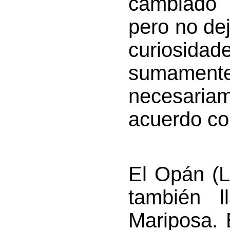
cambiado
pero no de
curiosida
sumamente
necesaria
acuerdo con
El Opán (L
también 
Mariposa. 