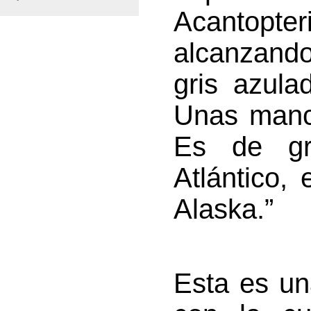
Acantopte
alcanzando
gris azula
Unas manc
Es de gra
Atlántico, 
Alaska.”
Esta es un