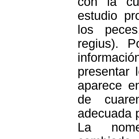
con la cu
estudio p
los pece
regius). 
informac
presentar 
aparece en
de cuare
adecuada p
La nomen