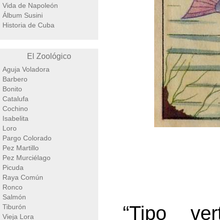
Vida de Napoleón
Álbum Susini
Historia de Cuba
El Zoológico
Aguja Voladora
Barbero
Bonito
Catalufa
Cochino
Isabelita
Loro
Pargo Colorado
Pez Martillo
Pez Murciélago
Picuda
Raya Común
Ronco
Salmón
“Tipo ver
Tiburón
Vieja Lora