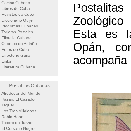
Cocina Cubana
Postalita
Libros de Cuba
Revistas de Cuba
Zoológico 
Diccionario Güije
Biografías Cubanas
Esta es l
Tarjetas Postales
Filatelia Cubana
Opán, con
Cuentos de Antaño
Fotos de Cuba
Directorio Güije
acompaña e
Links
Literatura Cubana
Postalitas Cubanas
Alrededor del Mundo
Kazán, El Cazador
Taguarí
Los Tres Villalobos
Robin Hood
Tesoro de Tarzán
El Corsario Negro