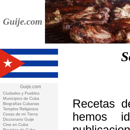
Guije.com
S
Guije.com
Ciudades y Pueblos
Municipios de Cuba
Recetas d
Biografías Cubanas
Templos Religiosos
hemos id
Cosas de mi Tierra
Diccionario Guije
Cine en Cuba
publicaci
Revistas de Cuba