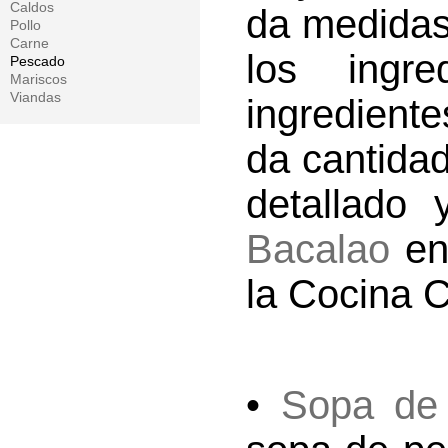
Caldos
da medidas
Pollo
Carne
los ingre
Pescado
Mariscos
Viandas
ingredient
da cantidad
detallado 
Bacalao
en
la Cocina 
•
Sopa de