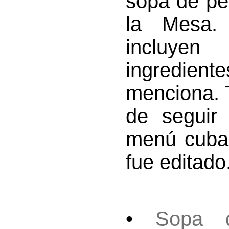
sopa de pes
la Mesa.
incluyen
ingrediente
menciona. T
de seguir
menú cuban
fue editado
•
Sopa 