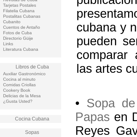
Tarjetas Postales
presentamo
Filatelia Cubana
Postalitas Cubanas
Cubanito
cubana y n
Cuentos de Antaño
Fotos de Cuba
pueden ser
Directorio Güije
Links
Literatura Cubana
comparar 
las artes c
Libros de Cuba
Auxiliar Gastronómico
Cocina al minuto
Comidas Criollas
Cookery Book
Delicias de la Mesa
•
Sopa de
¿Gusta Usted?
Papas
en D
Cocina Cubana
Reyes Gav
Sopas