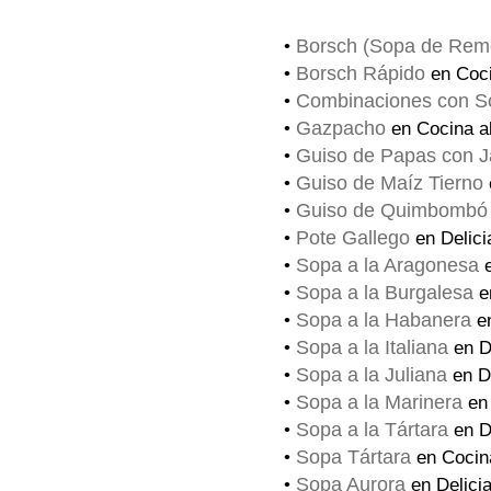
Borsch (Sopa de Rem
•
Borsch Rápido
•
en Coci
Combinaciones con S
•
Gazpacho
•
en Cocina a
Guiso de Papas con 
•
Guiso de Maíz Tierno
•
Guiso de Quimbombó c
•
Pote Gallego
•
en Delici
Sopa a la Aragonesa
•
e
Sopa a la Burgalesa
•
en
Sopa a la Habanera
•
en
Sopa a la Italiana
•
en D
Sopa a la Juliana
•
en De
Sopa a la Marinera
•
en 
Sopa a la Tártara
•
en D
Sopa Tártara
•
en Cocina
Sopa Aurora
•
en Delici