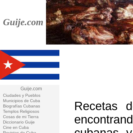
Guije.com
Guije.com
Ciudades y Pueblos
Municipios de Cuba
Recetas 
Biografías Cubanas
Templos Religiosos
encontran
Cosas de mi Tierra
Diccionario Guije
Cine en Cuba
cubanas y
Revistas de Cuba