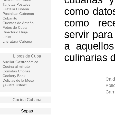
Tarjetas Postales
como datos
Filatelia Cubana
Postalitas Cubanas
Cubanito
como rec
Cuentos de Antaño
Fotos de Cuba
servir para
Directorio Güije
Links
Literatura Cubana
a aquellos
culinarias 
Libros de Cuba
Auxiliar Gastronómico
Cocina al minuto
Comidas Criollas
Cookery Book
Cal
Delicias de la Mesa
¿Gusta Usted?
Poll
Car
Cocina Cubana
Sopas