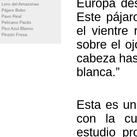
Europa des
Loro del Amazonas
Pájaro Bobo
Este pájar
Pavo Real
Pelícano Pardo
el vientre
Pico Azul Blanco
Pinzón Fresa
sobre el oj
cabeza hast
blanca.”
Esta es un
con la cu
estudio p