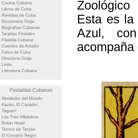
Zoológico 
Cocina Cubana
Libros de Cuba
Esta es la
Revistas de Cuba
Diccionario Güije
Biografías Cubanas
Azul, con
Tarjetas Postales
Filatelia Cubana
acompaña e
Cuentos de Antaño
Fotos de Cuba
Directorio Güije
Links
Literatura Cubana
Postalitas Cubanas
Alrededor del Mundo
Kazán, El Cazador
Taguarí
Los Tres Villalobos
Robin Hood
Tesoro de Tarzán
El Corsario Negro