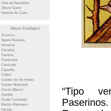
Vida de Napoleón
Álbum Susini
Historia de Cuba
Album Zoológico
Tocororo
Agami Ruidoso
Avestruz
Cacatúa
Canario
Cartacuba
Cernícalo
Cigüeña
Colibrí
Condor de los Andes
Faisán Venerado
“Tipo ve
Ganso Blanco
Gavilán
Paserinos
Grulla Coronada
Halcón Ratonero
Harpia