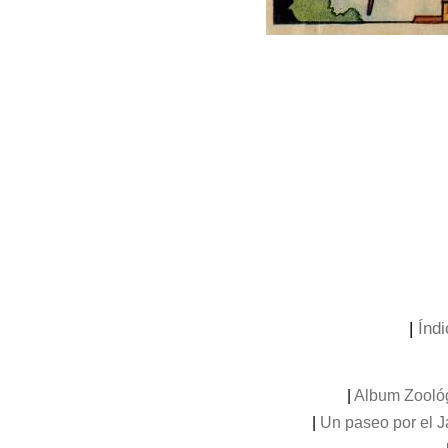
|
Índi
|
Album Zooló
|
Un paseo por el 