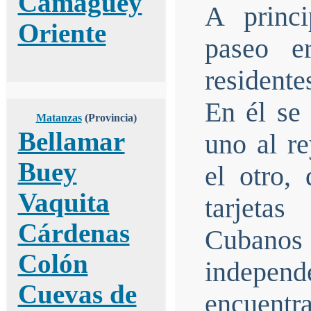
Camagüey
A princi
Oriente
paseo e
resident
En él se
Matanzas
(Provincia)
Bellamar
uno al r
Buey
el otro,
Vaquita
tarjetas
Cárdenas
Cubanos 
Colón
independ
Cuevas de
encuentra