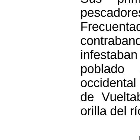
pescadores
Frecuenta
contraba
infestab
poblado 
occidenta
de Vuelta
orilla del 