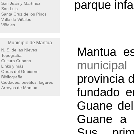
parque infan
San Juan y Martínez
San Luis
Santa Cruz de los Pinos
Valle de Viñales
Viñales
Municipio de Mantua
Mantua e
N. S. de las Nieves
Topografía
Cultura Cubana
municipal
Links y más
Obras del Gobierno
provincia 
Bibliografía
Ciudades, pueblos, lugares
Arroyos de Mantua
fundado e
Guane del 
Guane a cu
Sus prim