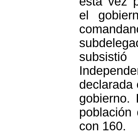
esta vez p
el gobie
comanda
subdele
subsisti
Indepen
declarada 
gobierno.
población
con 160.