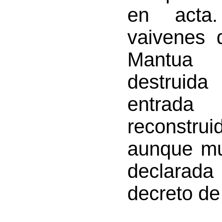
en acta.
vaivenes 
Mantua 
destruid
entrad
reconstrui
aunque mu
declarada
decreto de