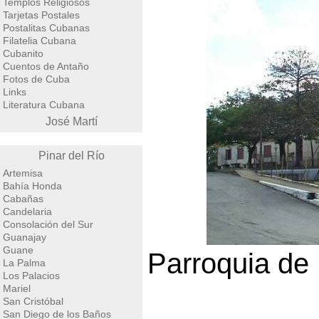
Templos Religiosos
Tarjetas Postales
Postalitas Cubanas
Filatelia Cubana
Cubanito
Cuentos de Antaño
Fotos de Cuba
Links
Literatura Cubana
José Martí
Pinar del Río
Artemisa
Bahía Honda
Cabañas
Candelaria
Consolación del Sur
Guanajay
Guane
Parroquia de
La Palma
Los Palacios
Mariel
San Cristóbal
San Diego de los Baños