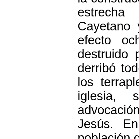
estrecha
Cayetano 
efecto oc
destruido 
derribó to
los terrap
iglesia,
advocació
Jesús. E
población 