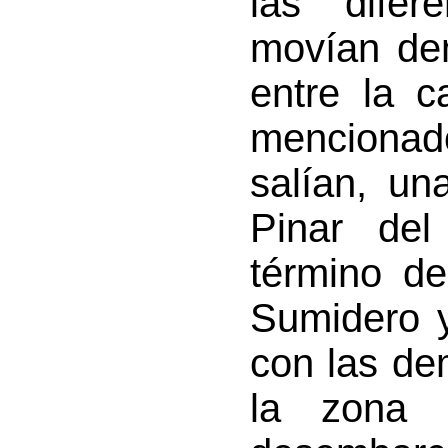
las dife
movían den
entre la c
mencionad
salían, un
Pinar del
término de
Sumidero 
con las de
la zona d