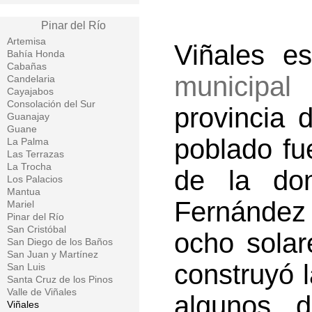
Pinar del Río
Artemisa
Viñales e
Bahía Honda
Cabañas
municipal
p
Candelaria
Cayajabos
Consolación del Sur
provincia 
Guanajay
Guane
poblado fu
La Palma
Las Terrazas
La Trocha
de la don
Los Palacios
Mantua
Fernández 
Mariel
Pinar del Río
San Cristóbal
ocho solar
San Diego de los Baños
San Juan y Martínez
construyó 
San Luis
Santa Cruz de los Pinos
Valle de Viñales
algunos 
Viñales