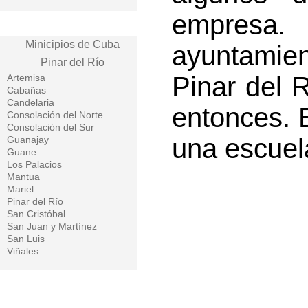
empresa
Minicipios de Cuba
ayuntamie
Pinar del Río
Pinar del R
Artemisa
Cabañas
Candelaria
entonces. 
Consolación del Norte
Consolación del Sur
una escuela
Guanajay
Guane
Los Palacios
Mantua
Mariel
Pinar del Río
San Cristóbal
San Juan y Martínez
San Luis
Viñales