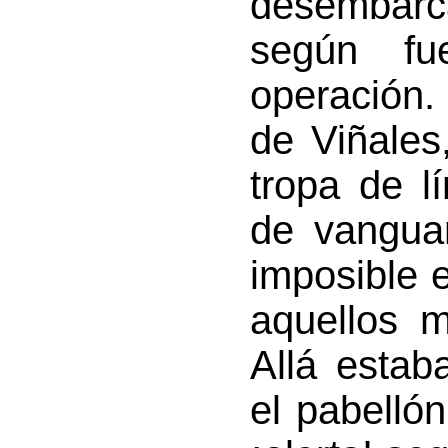
desembar
según fu
operación.
de Viñales
tropa de l
de vanguar
imposible e
aquellos 
Allá estab
el pabelló