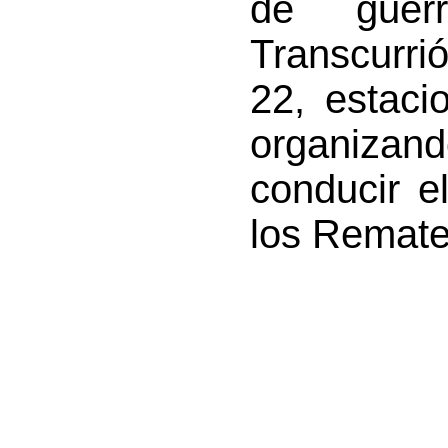
de guer
Transcurrió
22, estaci
organizan
conducir e
los Remates