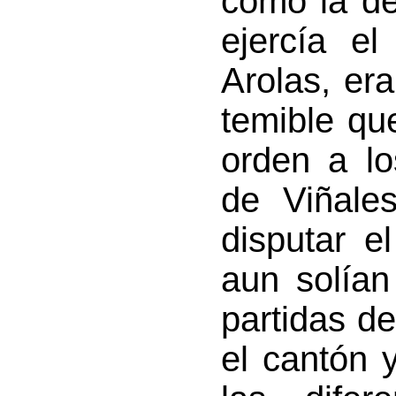
como la de
ejercía e
Arolas, er
temible que
orden a lo
de Viñale
disputar e
aun solía
partidas de
el cantón 