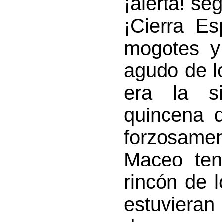
¡alerta! se
¡Cierra E
mogotes y
agudo de lo
era la s
quincena 
forzosamen
Maceo ten
rincón de 
estu­viera