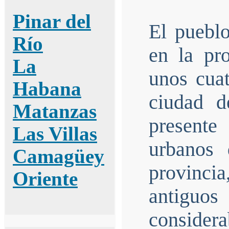
Pinar del
El puebl
Río
en la pr
La
unos cuat
Habana
ciudad d
Matanzas
presente
Las Villas
urbanos
Camagüey
provinci
Oriente
antiguo
considera