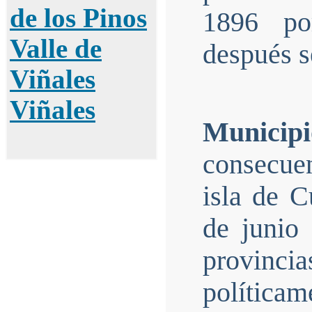
de los Pinos
1896 por
Valle de
después s
Viñales
Viñales
Munici
consecuen
isla de C
de junio 
provinc
polític