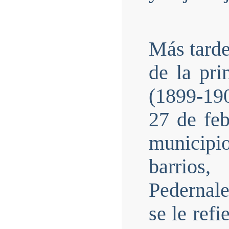
Más tarde
de la pri
(1899-190
27 de feb
municip
barrios
Pedernal
se le ref