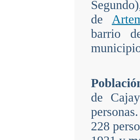
Segundo),
de
Arte
barrio d
municipio
Població
de Caja
personas
228 perso