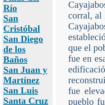
Cayajabo
Río
corral, a
San
Cayajab
Cristóbal
establec
San Diego
que el po
de los
fue en es
Baños
edificaci
San Juan y
reconstru
Martínez
San Luis
fue elev
Santa Cruz
pueblo f