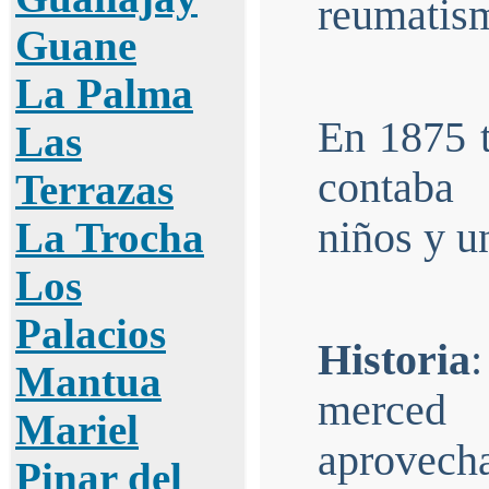
reumatis
Guane
La Palma
En 1875 t
Las
contaba 
Terrazas
niños y u
La Trocha
Los
Palacios
Historia
Mantua
merced 
Mariel
aprovecha
Pinar del