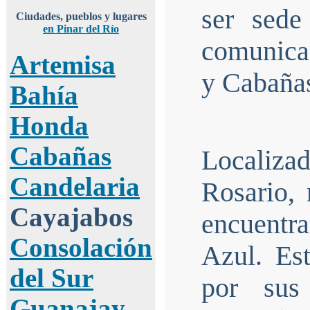
ser sede
Ciudades, pueblos y lugares
en Pinar del Río
comunica
Artemisa
y Cabaña
Bahía
Honda
Cabañas
Localiza
Candelaria
Rosario,
Cayajabos
encuentra
Consolación
Azul. Es
del Sur
por sus
Guanajay