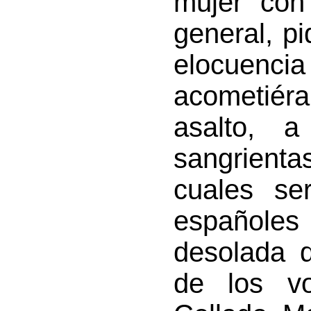
mujer con
general, pi
elocuenci
acometié
asalto, a
sangrient
cuales se
españole
desolada 
de los vo