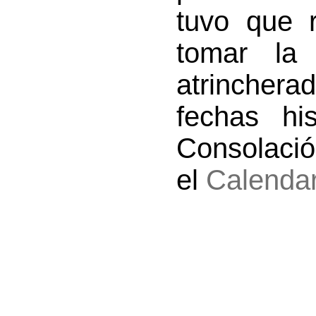
tuvo que re
tomar la 
atrinchera
fechas hi
Consolació
el
Calenda