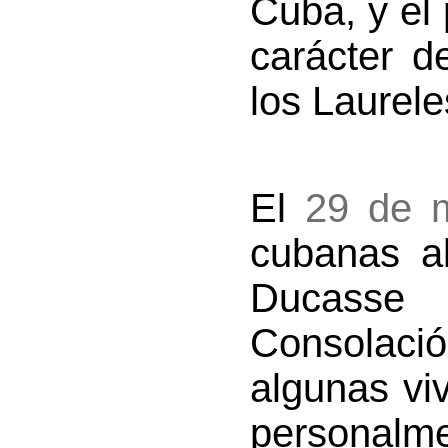
Cuba, y el 
carácter de
los Laureles
El
29 de 
cubanas a
Ducasse
Consolaci
algunas viv
personalm