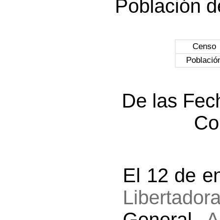
Población d
Censo
Població
De las Fec
Co
El 12 de e
Libertador
General
A