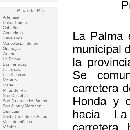
P
Pinar del Río
Artemisa
Bahía Honda
Cabañas
La Palma e
Candelaria
Cayajabos
Consolación del Sur
municipal 
Guanajay
Guane
la provinc
La Palma
Las Terrazas
La Trocha
Se comun
Los Palacios
Mantua
carretera d
Mariel
Pinar del Río
San Cristóbal
Honda y c
San Diego de los Baños
San Juan y Martínez
hacia L
San Luis
Santa Cruz de los Pinos
Valle de Viñales
carretera 
Viñales