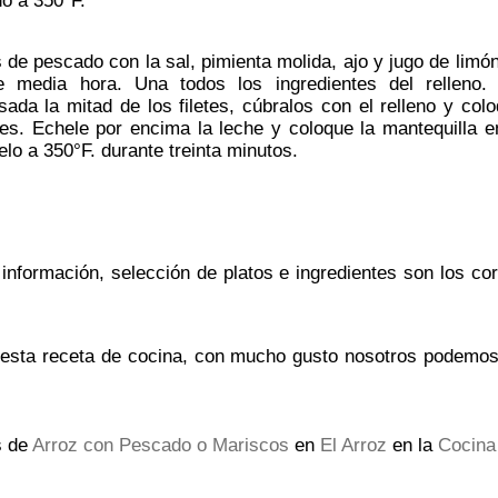
no a 350°F.
s de pescado con la sal, pimienta molida, ajo y jugo de limó
e media hora. Una todos los ingredientes del relleno
ada la mitad de los filetes, cúbralos con el relleno y colo
etes. Echele por encima la leche y coloque la mantequilla e
éelo a 350°F. durante treinta minutos.
 información, selección de platos e ingredientes son los c
 esta receta de cocina, con mucho gusto nosotros podemos i
s de
Arroz con Pescado o Mariscos
en
El Arroz
en la
Cocina