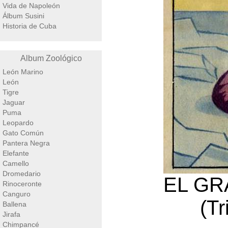
Vida de Napoleón
Álbum Susini
Historia de Cuba
Album Zoológico
León Marino
León
Tigre
Jaguar
Puma
Leopardo
Gato Común
Pantera Negra
Elefante
Camello
Dromedario
EL GR
Rinoceronte
Canguro
(T
Ballena
Jirafa
Chimpancé