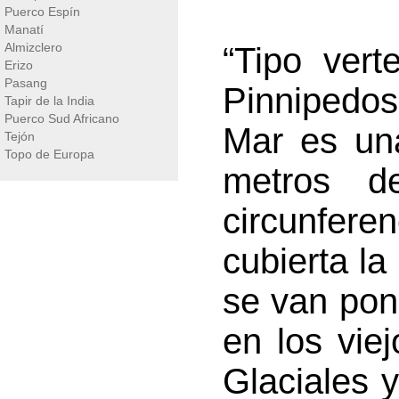
Puerco Espín
Manatí
Almizclero
“Tipo vert
Erizo
Pasang
Pinnipedos
Tapir de la India
Puerco Sud Africano
Mar es un
Tejón
Topo de Europa
metros d
circunferen
cubierta la
se van poni
en los vie
Glaciales y