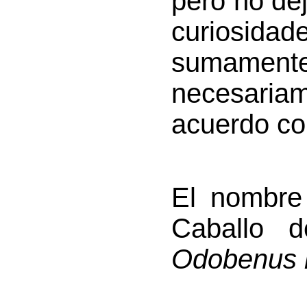
pero no de
curiosida
sumamente
necesaria
acuerdo con
El nombre 
Caballo 
Odobenus 