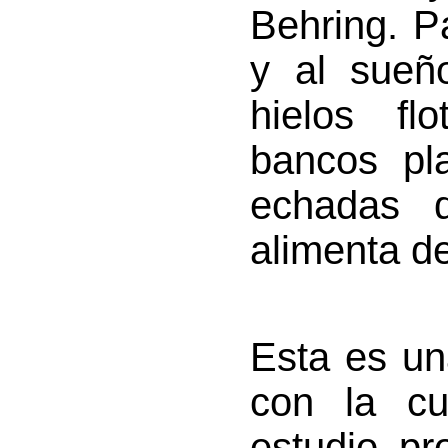
Behring. P
y al sueñ
hielos fl
bancos pl
echadas 
alimenta d
Esta es un
con la cu
estudio pr