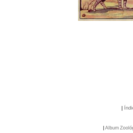
|
Índi
|
Album Zooló