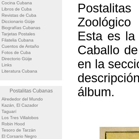
Cocina Cubana
Postalita
Libros de Cuba
Revistas de Cuba
Zoológico 
Diccionario Güije
Biografías Cubanas
Esta es la
Tarjetas Postales
Filatelia Cubana
Caballo d
Cuentos de Antaño
Fotos de Cuba
Directorio Güije
en la secci
Links
Literatura Cubana
descripci
álbum.
Postalitas Cubanas
Alrededor del Mundo
Kazán, El Cazador
Taguarí
Los Tres Villalobos
Robin Hood
Tesoro de Tarzán
El Corsario Negro