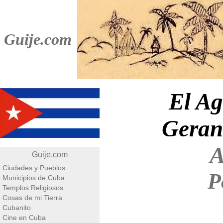
Guije.com
El Ag
Geran
A
Guije.com
Ciudades y Pueblos
P
Municipios de Cuba
Templos Religiosos
Cosas de mi Tierra
Cubanito
Cine en Cuba