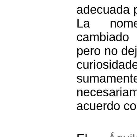
adecuada p
La nomen
cambiado
pero no de
curiosida
sumamente
necesaria
acuerdo con