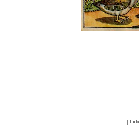
|
Índi