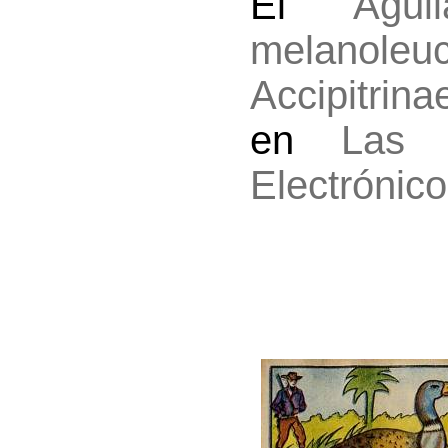
El
Águ
melanoleu
Accipitrina
en
Las 
Electrónico