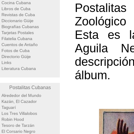
Cocina Cubana
Postalita
Libros de Cuba
Revistas de Cuba
Zoológico 
Diccionario Güije
Biografías Cubanas
Esta es l
Tarjetas Postales
Filatelia Cubana
Aguila N
Cuentos de Antaño
Fotos de Cuba
Directorio Güije
descripci
Links
Literatura Cubana
álbum.
Postalitas Cubanas
Alrededor del Mundo
Kazán, El Cazador
Taguarí
Los Tres Villalobos
Robin Hood
Tesoro de Tarzán
El Corsario Negro