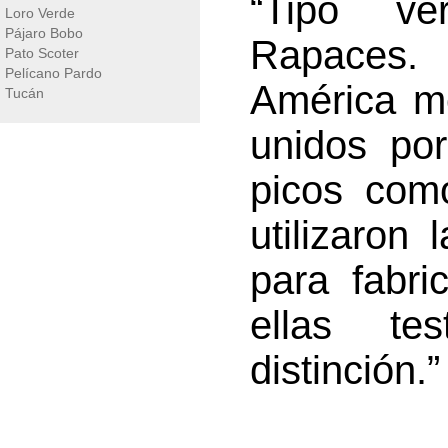
“Tipo ve
Loro Verde
Pájaro Bobo
Rapaces.
Pato Scoter
Pelícano Pardo
América m
Tucán
unidos por
picos com
utilizaron
para fabri
ellas te
distinción.”