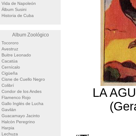
Vida de Napoleón
Álbum Susini
Historia de Cuba
Album Zoológico
Tocororo
Avestruz
Buitre Leonado
Cacatúa
Cernícalo
Cigüeña
Cisne de Cuello Negro
Colibrí
LA AGU
Condor de los Andes
Flamenco Rojo
(Ger
Gallo Inglés de Lucha
Gavilán
Guacamayo Jacinto
Halcón Peregrino
Harpia
Lechuza