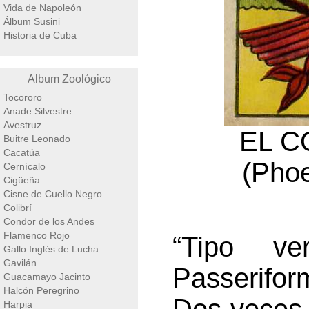
Vida de Napoleón
Álbum Susini
Historia de Cuba
Album Zoológico
Tocororo
Anade Silvestre
Avestruz
EL C
Buitre Leonado
Cacatúa
(Phoe
Cernícalo
Cigüeña
Cisne de Cuello Negro
Colibrí
Condor de los Andes
Flamenco Rojo
“Tipo ve
Gallo Inglés de Lucha
Gavilán
Passerifo
Guacamayo Jacinto
Halcón Peregrino
Harpia