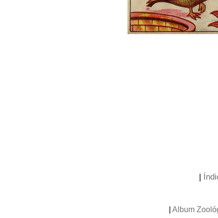
|
Índi
|
Album Zooló