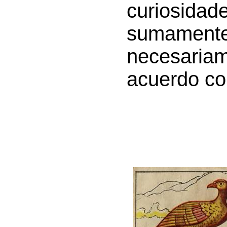
curiosida
sumamente
necesaria
acuerdo con