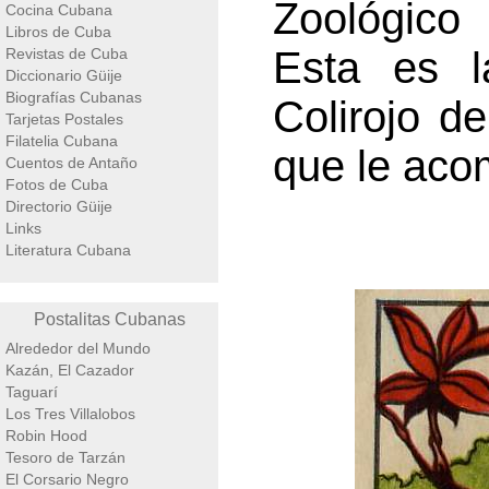
Zoológico 
Cocina Cubana
Libros de Cuba
Esta es l
Revistas de Cuba
Diccionario Güije
Biografías Cubanas
Colirojo de
Tarjetas Postales
Filatelia Cubana
que le aco
Cuentos de Antaño
Fotos de Cuba
Directorio Güije
Links
Literatura Cubana
Postalitas Cubanas
Alrededor del Mundo
Kazán, El Cazador
Taguarí
Los Tres Villalobos
Robin Hood
Tesoro de Tarzán
El Corsario Negro