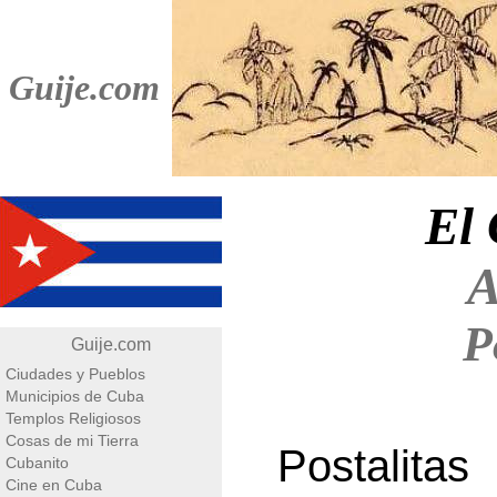
Guije.com
El 
A
P
Guije.com
Ciudades y Pueblos
Municipios de Cuba
Templos Religiosos
Cosas de mi Tierra
Postalita
Cubanito
Cine en Cuba