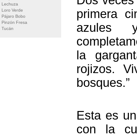
Dos veces 
Lechuza
primera c
Loro Verde
Pájaro Bobo
Pinzón Fresa
azules 
Tucán
completam
la gargan
rojizos. V
bosques.”
Esta es un
con la cu