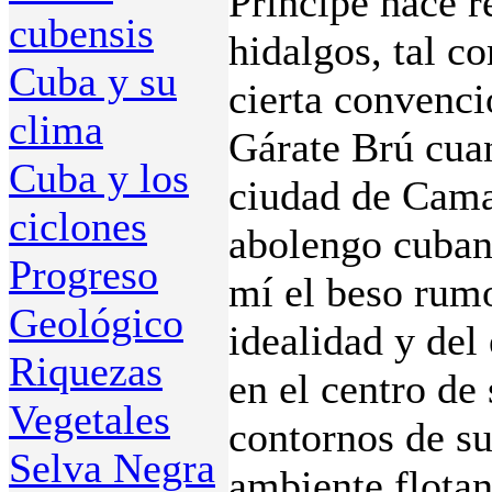
Príncipe hace r
cubensis
hidalgos, tal c
Cuba y su
cierta convenci
clima
Gárate Brú cuan
Cuba y los
ciudad de Camag
ciclones
abolengo cubano
Progreso
mí el beso rumo
Geológico
idealidad y del
Riquezas
en el centro de 
Vegetales
contornos de su
Selva Negra
ambiente flotan