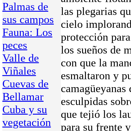
Palmas de
las plegarias q
sus campos
cielo implorand
Fauna: Los
protección para
peces
los sueños de m
Valle de
con que la mano
Viñales
esmaltaron y pu
Cuevas de
camagüeyanas d
Bellamar
esculpidas sobre
Cuba y su
que tejió los la
vegetación
para su frente 