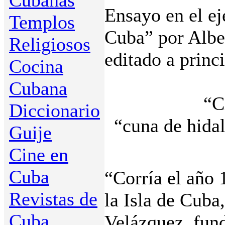
Cubanas
Ensayo en el e
Templos
Cuba” por Albe
Religiosos
editado a princ
Cocina
Cubana
“C
Diccionario
“cuna de hidal
Guije
Cine en
Cuba
“Corría el año 
Revistas de
la Isla de Cuba
Cuba
Velázquez, fun