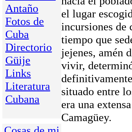
hacia el poblad
Antaño
el lugar escogi
Fotos de
incursiones de 
Cuba
tiempo que sed
Directorio
jejenes, amén d
Güije
vivir, determin
Links
definitivamente
Literatura
situado entre l
Cubana
era una extensa
Camagüey.
Cosas de mi