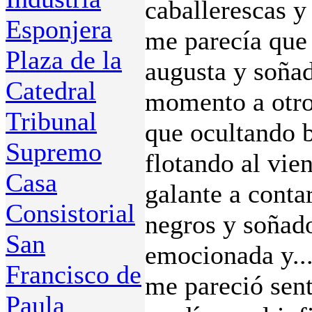
caballerescas y
Esponjera
me parecía que 
Plaza de la
augusta y soña
Catedral
momento a otro
Tribunal
que ocultando b
Supremo
flotando al vie
Casa
galante a contar
Consistorial
negros y soñado
San
emocionada y..
Francisco de
me pareció sent
Paula