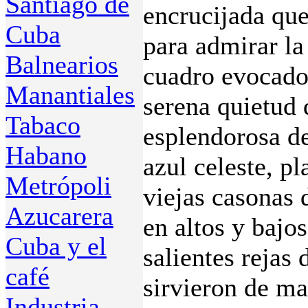
Santiago de
encrucijada que
Cuba
para admirar la
Balnearios
cuadro evocado
Manantiales
serena quietud 
Tabaco
esplendorosa de
Habano
azul celeste, pl
Metrópoli
viejas casonas 
Azucarera
en altos y bajos
Cuba y el
salientes rejas
café
sirvieron de ma
Industria