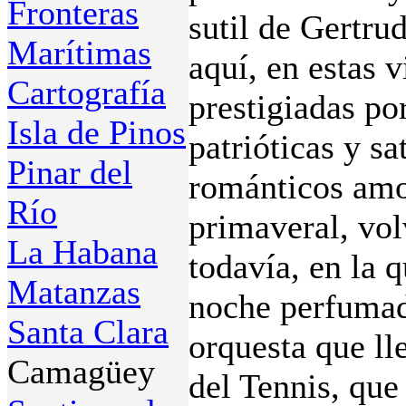
Fronteras
sutil de Gertru
Marítimas
aquí, en estas 
Cartografía
prestigiadas po
Isla de Pinos
patrióticas y s
Pinar del
románticos amo
Río
primaveral, vol
La Habana
todavía, en la q
Matanzas
noche perfumad
Santa Clara
orquesta que ll
Camagüey
del Tennis, qu