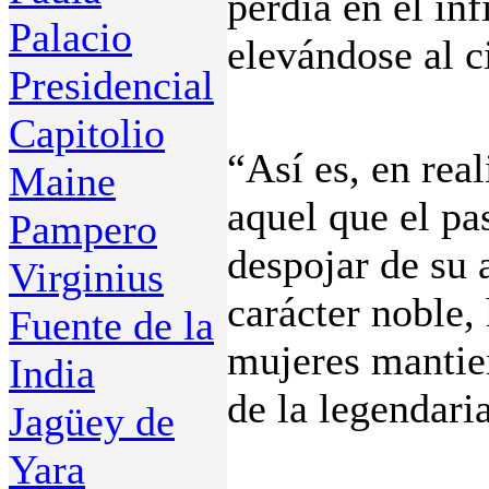
perdía en el inf
Palacio
elevándose al c
Presidencial
Capitolio
“Así es, en rea
Maine
aquel que el pa
Pampero
despojar de su
Virginius
carácter noble,
Fuente de la
mujeres mantie
India
de la legendari
Jagüey de
Yara