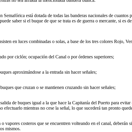
entras no sea arriada la mencionada bandera blanca.
n Semafórica está dotada de todas las banderas nacionales de cuantos pa
puede saber si el buque de que se trata es de guerra o mercante, si es d
isten en luces combinadas o solas, a base de los tres colores Rojo, Ver
ado por ciclón; ocupación del Canal o por órdenes superiores;
uques aproximándose a la entrada sin hacer señales;
buques que cruzan o se mantienen cruzando sin hacer señales;
salida de buques igual a la que hace la Capitanía del Puerto para evitar
o efectuarlo mientras no cese la señal, lo que sucederá tan pronto quede
o vapores costeros que se encuentren volteando en el canal, deberán s
los mismos.