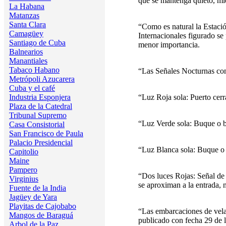
que se mantenga quieto, mi
La Habana
Matanzas
Santa Clara
“Como es natural la Estació
Camagüey
Internacionales figurado se 
Santiago de Cuba
menor importancia.
Balnearios
Manantiales
Tabaco Habano
“Las Señales Nocturnas cons
Metrópoli Azucarera
Cuba y el café
Industria Esponjera
“Luz Roja sola: Puerto cerr
Plaza de la Catedral
Tribunal Supremo
“Luz Verde sola: Buque o b
Casa Consistorial
San Francisco de Paula
Palacio Presidencial
“Luz Blanca sola: Buque o 
Capitolio
Maine
Pampero
“Dos luces Rojas: Señal de 
Virginius
se aproximan a la entrada, n
Fuente de la India
Jagüey de Yara
Playitas de Cajobabo
“Las embarcaciones de vela 
Mangos de Baraguá
publicado con fecha 29 de 
Arbol de la Paz