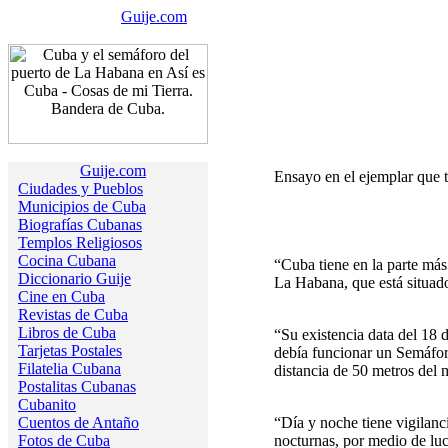
Guije.com
Guije.com
Ensayo en el ejemplar que 
Ciudades y Pueblos
Municipios de Cuba
Biografías Cubanas
Templos Religiosos
Cocina Cubana
“Cuba tiene en la parte más
Diccionario Guije
La Habana, que está situado
Cine en Cuba
Revistas de Cuba
Libros de Cuba
“Su existencia data del 18 
Tarjetas Postales
debía funcionar un Semáforo
Filatelia Cubana
distancia de 50 metros del
Postalitas Cubanas
Cubanito
Cuentos de Antaño
“Día y noche tiene vigilanc
Fotos de Cuba
nocturnas, por medio de luc