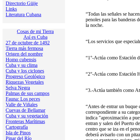
Directorio Güije
Links
“Todas las señales se hacen
Literatura Cubana
penoles para las banderas de
la noche.
Cosas de mi Tierra
Así es Cuba
“Los servicios que especial
27 de octubre de 1492
Tierra más fermosa
Origen del nombre
“1°-Actúa como Estación de
Homo cubensis
Cuba y su clima
Cuba y los ciclones
“2°-Actúa como Estación H
Progreso Geológico
Riquezas Vegetales
Selva Negra
“3.-Actúa también como Ata
Palmas de sus campos
Fauna: Los peces
Valle de Viñales
“Antes de entrar un buque c
Cuevas de Bellamar
correspondiente a su catego
Cuba y su vegetación
indica "aproximación a puer
Fronteras Marítimas
entran y salen del Puerto 
Cartografía
centro que se iza en el pen
Isla de Pinos
deberá avisarlo con un pitaz
Pinar del Río