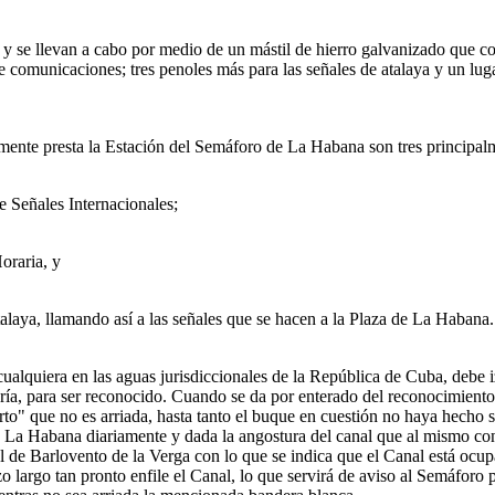
 y se llevan a cabo por medio de un mástil de hierro galvanizado que co
 comunicaciones; tres penoles más para las señales de atalaya y un lugar
mente presta la Estación del Semáforo de La Habana son tres principalm
 Señales Internacionales;
oraria, y
laya, llamando así a las señales que se hacen a la Plaza de La Habana.
ualquiera en las aguas jurisdiccionales de la República de Cuba, debe iz
ría, para ser reconocido. Cuando se da por enterado del reconocimiento y
to" que no es arriada, hasta tanto el buque en cuestión no haya hecho
de La Habana diariamente y dada la angostura del canal que al mismo c
ol de Barlovento de la Verga con lo que se indica que el Canal está ocup
o largo tan pronto enfile el Canal, lo que servirá de aviso al Semáforo 