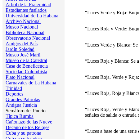
Arbol de la Fraternidad
Estudiantes fusilados
“Luces Verde y Roja: Buque
Universidad de La Habana
Archivo Nacional
Museo Nacional
“Luces Roja y Verde: Buque 
Biblioteca Nacional
Observatorio Nacional
Amigos del País
“Luces Verde y Blanca: Se s
Jardín Soledad
Museo José Martí
Museo de la Catedral
“Luces Roja y Blanca: Se anu
Casa de Beneficencia
Sociedad Colombista
Plato Nacional
“Luces Roja, Verde y Roja: 
Carnavales de La Habana
Trinidad
“Luces Roja, Roja y Blanca
Deportes
Grandes Patriotas
Antigua Justicia
“Luces Roja, Verde y Blanca
Semáforo del Puerto
señales de salida o entrada
Típica Rumba
Cañonazo de las Nueve
Decano de los Relojes
“Luces a base de una serie 
Cuba y su patrona
Cuba y su bandera