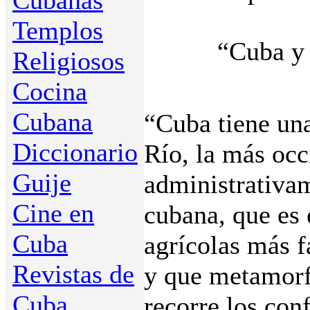
Cubanas
Templos
“Cuba y 
Religiosos
Cocina
Cubana
“Cuba tiene una
Diccionario
Río, la más occ
Guije
administrativam
Cine en
cubana, que es 
Cuba
agrícolas más 
Revistas de
y que metamorf
Cuba
recorre los con