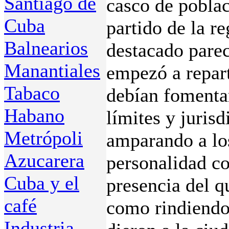
Santiago de
casco de poblac
Cuba
partido de la r
Balnearios
destacado parec
Manantiales
empezó a repart
Tabaco
debían fomenta
Habano
límites y juris
Metrópoli
amparando a los
Azucarera
personalidad co
Cuba y el
presencia del q
café
como rindiendo
Industria