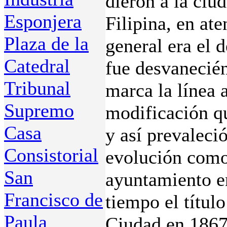
dieron a la ciu
Esponjera
Filipina, en at
Plaza de la
general era el 
Catedral
fue desvanecién
Tribunal
marca la línea 
Supremo
modificación q
Casa
y así prevaleci
Consistorial
evolución como
San
ayuntamiento e
Francisco de
tiempo el títul
Paula
Ciudad en 1867,