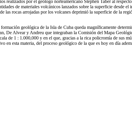
os realizados por el geólogo norteamericano Stephen Taber al respecto d
idades de materiales volcánicos lanzados sobre la superficie desde el inte
 de las rocas arrojadas por los volcanes deprimió la superficie de la regi
a formación geológica de la Isla de Cuba queda magníficamente deter
an, De Alvear y Andreu que integraban la Comisión del Mapa Geológic
ala de 1 : 1.000,000 y en el que, gracias a la rica policromía de sus m
tivo en esta materia, del proceso geológico de la que es hoy en día adem