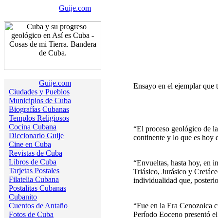
Guije.com
Guije.com
Ensayo en el ejemplar que 
Ciudades y Pueblos
Municipios de Cuba
Biografías Cubanas
Templos Religiosos
Cocina Cubana
“El proceso geológico de la
Diccionario Guije
continente y lo que es hoy d
Cine en Cuba
Revistas de Cuba
Libros de Cuba
“Envueltas, hasta hoy, en i
Tarjetas Postales
Triásico, Jurásico y Cretáce
Filatelia Cubana
individualidad que, posteri
Postalitas Cubanas
Cubanito
Cuentos de Antaño
“Fue en la Era Cenozoica cu
Fotos de Cuba
Período Eoceno presentó el