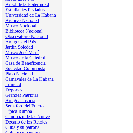
Arbol de la Fraternidad
Estudiantes fusilados
Universidad de La Habana
Archivo Nacional
Museo Nacional
Biblioteca Nacional
Observatorio Nacional
Amigos del País
Jardín Soledad
Museo José Martí
Museo de la Catedral
Casa de Beneficencia
Sociedad Colombista
Plato Nacional
Carnavales de La Habana
Trinidad
Deportes
Grandes Patriotas
Antigua Justicia
Semáforo del Puerto
Típica Rumba
Cañonazo de las Nueve
Decano de los Relojes
Cuba y su patrona
Cuba y su bandera