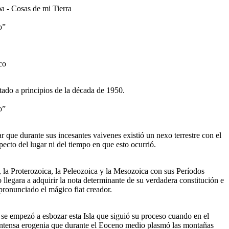
o”
do a principios de la década de 1950.
o”
r que durante sus incesantes vaivenes existió un nexo terrestre con el
specto del lugar ni del tiempo en que esto ocurrió.
, la Proterozoica, la Peleozoica y la Mesozoica con sus Períodos
o llegara a adquirir la nota determinante de su verdadera constitución e
pronunciado el mágico fiat creador.
 se empezó a esbozar esta Isla que siguió su proceso cuando en el
 intensa erogenia que durante el Eoceno medio plasmó las montañas