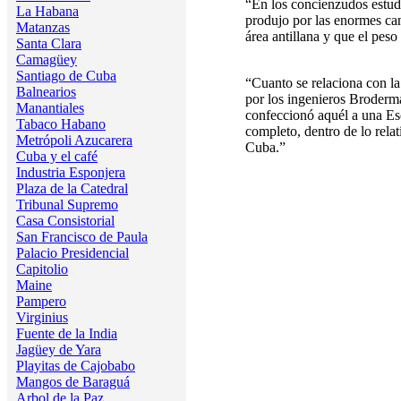
“En los concienzudos estudi
La Habana
produjo por las enormes cant
Matanzas
área antillana y que el peso
Santa Clara
Camagüey
Santiago de Cuba
“Cuanto se relaciona con l
Balnearios
por los ingenieros Broderm
Manantiales
confeccionó aquél a una Esc
Tabaco Habano
completo, dentro de lo rela
Metrópoli Azucarera
Cuba.”
Cuba y el café
Industria Esponjera
Plaza de la Catedral
Tribunal Supremo
Casa Consistorial
San Francisco de Paula
Palacio Presidencial
Capitolio
Maine
Pampero
Virginius
Fuente de la India
Jagüey de Yara
Playitas de Cajobabo
Mangos de Baraguá
Arbol de la Paz