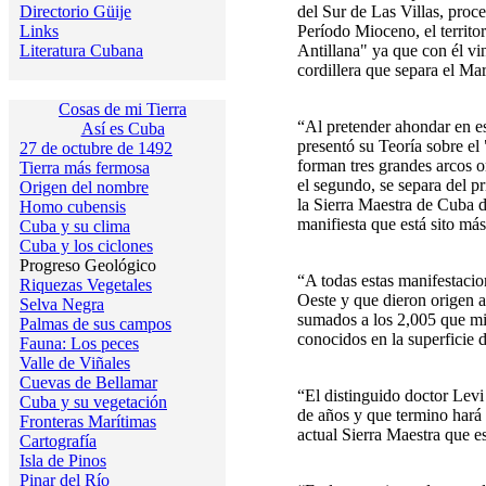
Directorio Güije
del Sur de Las Villas, proc
Links
Período Mioceno, el territo
Literatura Cubana
Antillana" ya que con él vi
cordillera que separa el M
Cosas de mi Tierra
“Al pretender ahondar en es
Así es Cuba
presentó su Teoría sobre el
27 de octubre de 1492
forman tres grandes arcos o
Tierra más fermosa
el segundo, se separa del 
Origen del nombre
la Sierra Maestra de Cuba d
Homo cubensis
manifiesta que está sito má
Cuba y su clima
Cuba y los ciclones
Progreso Geológico
“A todas estas manifestacio
Riquezas Vegetales
Oeste y que dieron origen a
Selva Negra
sumados a los 2,005 que mi
Palmas de sus campos
conocidos en la superficie d
Fauna: Los peces
Valle de Viñales
Cuevas de Bellamar
“El distinguido doctor Levi
Cuba y su vegetación
de años y que termino hará 
Fronteras Marítimas
actual Sierra Maestra que e
Cartografía
Isla de Pinos
Pinar del Río