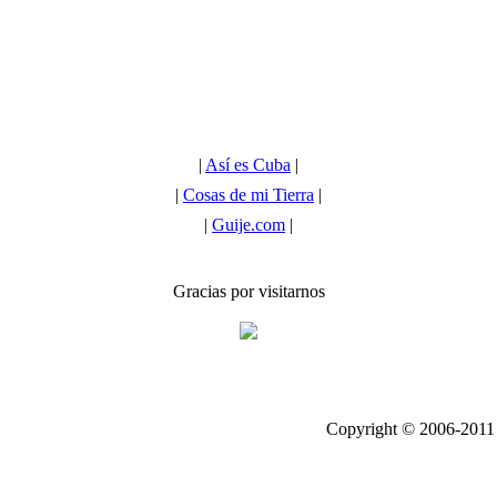
|
Así es Cuba
|
|
Cosas de mi Tierra
|
|
Guije.com
|
Gracias por visitarnos
Copyright © 2006-2011 b