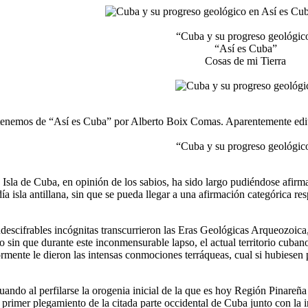
“Cuba y su progreso geológic
“Así es Cuba”
Cosas de mi Tierra
tenemos de “Así es Cuba” por Alberto Boix Comas. Aparentemente edita
“Cuba y su progreso geológic
 Isla de Cuba, en opinión de los sabios, ha sido largo pudiéndose afirma
ía isla antillana, sin que se pueda llegar a una afirmación categórica re
ndescifrables incógnitas transcurrieron las Eras Geológicas Arqueozoica
o sin que durante este inconmensurable lapso, el actual territorio cuban
ormente le dieron las intensas conmociones terráqueas, cual si hubiesen 
ando al perfilarse la orogenia inicial de la que es hoy Región Pinareña
 primer plegamiento de la citada parte occidental de Cuba junto con la