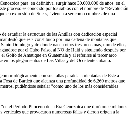
enozoica para, en definitiva, surgir hace 30.000,000 de años, en el
 Este proceso es conocido por los sabios con el nombre de "Revolución
s que en expresión de Suess, "vienen a ser como cumbres de una
e estudiar la estructura de las Antillas con dedicación especial
o manifestó que está constituido por una cadena de montañas que
de Santo Domingo y de donde nacen otros tres arcos más, uno de ellos,
ongándose por el Cabo Falso, al NO de Haití y siguiendo después por
 el Golfo de Amatique en Guatemala y al referirse al tercer arco
se en los plegamientos de Las Villas y del Occidente cubano.
geomorfológicamente con sus fallas paralelas orientadas de Este a
la Fosa de Bartlett que alcanza una profundidad de 6,269 metros que
 metros, pudiéndose señalar "como uno de los más considerables
e "en el Período Plioceno de la Era Cenozoica que duró once millones
s verticales que provocaron numerosas fallas y dieron origen a la