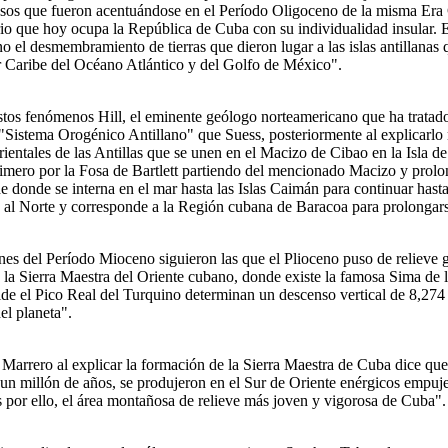
esos que fueron acentuándose en el Período Oligoceno de la misma Era C
rio que hoy ocupa la República de Cuba con su individualidad insular.
no el desmembramiento de tierras que dieron lugar a las islas antillana
ar Caribe del Océano Atlántico y del Golfo de México".
tos fenómenos Hill, el eminente geólogo norteamericano que ha tratado d
 "Sistema Orogénico Antillano" que Suess, posteriormente al explicarl
rientales de las Antillas que se unen en el Macizo de Cibao en la Isla 
primero por la Fosa de Bartlett partiendo del mencionado Macizo y prol
e donde se interna en el mar hasta las Islas Caimán para continuar hasta
s al Norte y corresponde a la Región cubana de Baracoa para prolongar
nes del Período Mioceno siguieron las que el Plioceno puso de relieve 
 la Sierra Maestra del Oriente cubano, donde existe la famosa Sima de 
de el Pico Real del Turquino determinan un descenso vertical de 8,274
el planeta".
 Marrero al explicar la formación de la Sierra Maestra de Cuba dice qu
un millón de años, se produjeron en el Sur de Oriente enérgicos empuje
s por ello, el área montañosa de relieve más joven y vigorosa de Cuba".