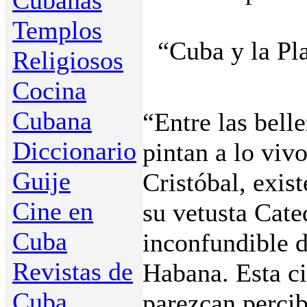
Cubanas
Templos
“Cuba y la Pl
Religiosos
Cocina
Cubana
“Entre las bell
Diccionario
pintan a lo viv
Guije
Cristóbal, exist
Cine en
su vetusta Cate
Cuba
inconfundible d
Revistas de
Habana. Esta ci
Cuba
parezcan percib