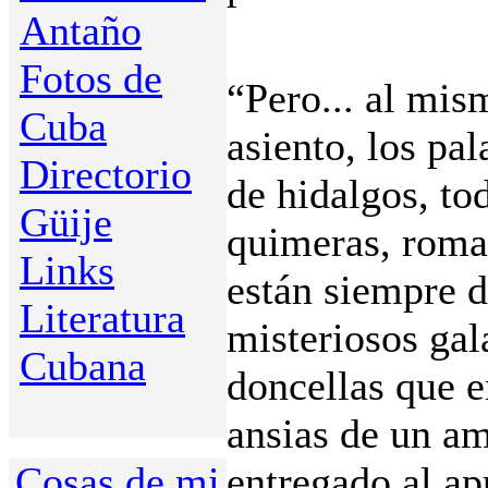
Antaño
Fotos de
“Pero... al mis
Cuba
asiento, los pal
Directorio
de hidalgos, to
Güije
quimeras, roma
Links
están siempre 
Literatura
misteriosos gal
Cubana
doncellas que e
ansias de un a
Cosas de mi
entregado al ap