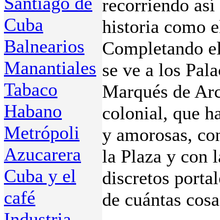
Santiago de
recorriendo así
Cuba
historia como e
Balnearios
Completando el 
Manantiales
se ve a los Pal
Tabaco
Marqués de Arc
Habano
colonial, que h
Metrópoli
y amorosas, co
Azucarera
la Plaza y con 
Cuba y el
discretos porta
café
de cuántas cosas
Industria