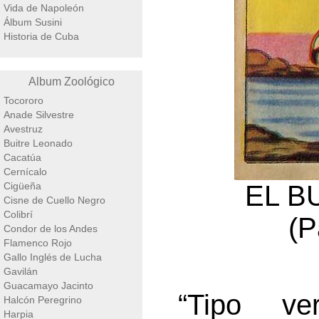
Vida de Napoleón
Álbum Susini
Historia de Cuba
Album Zoológico
Tocororo
Anade Silvestre
Avestruz
Buitre Leonado
Cacatúa
Cernícalo
Cigüeña
EL B
Cisne de Cuello Negro
Colibrí
(P
Condor de los Andes
Flamenco Rojo
Gallo Inglés de Lucha
Gavilán
Guacamayo Jacinto
“Tipo ve
Halcón Peregrino
Harpia