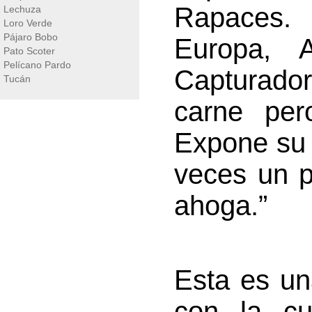
Rapaces. 
Lechuza
Loro Verde
Pájaro Bobo
Europa, 
Pato Scoter
Pelícano Pardo
Capturado
Tucán
carne per
Expone su v
veces un p
ahoga.”
Esta es un
con la cu