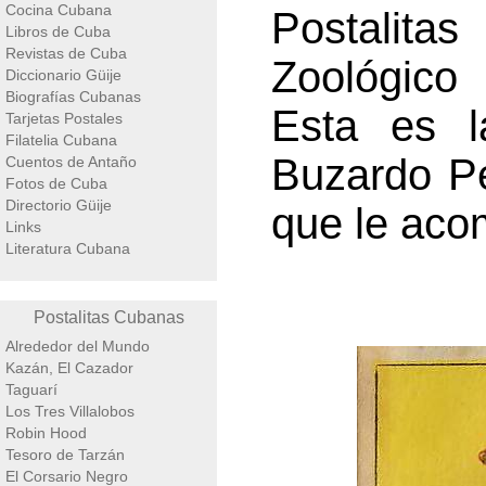
Cocina Cubana
Postalita
Libros de Cuba
Revistas de Cuba
Zoológico 
Diccionario Güije
Biografías Cubanas
Esta es l
Tarjetas Postales
Filatelia Cubana
Buzardo Pe
Cuentos de Antaño
Fotos de Cuba
Directorio Güije
que le aco
Links
Literatura Cubana
Postalitas Cubanas
Alrededor del Mundo
Kazán, El Cazador
Taguarí
Los Tres Villalobos
Robin Hood
Tesoro de Tarzán
El Corsario Negro