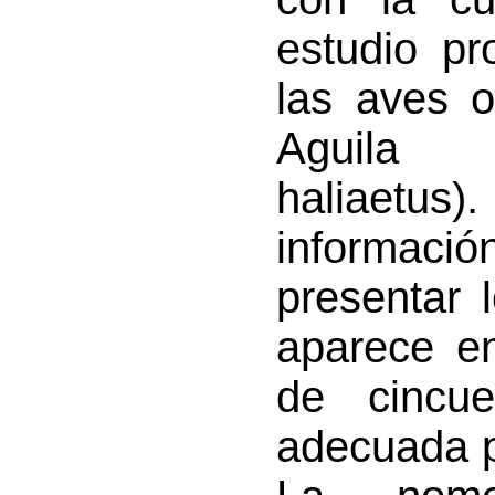
estudio p
las aves 
Aguila 
haliaetus)
informac
presentar 
aparece en
de cincu
adecuada p