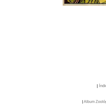
|
Índi
|
Album Zooló