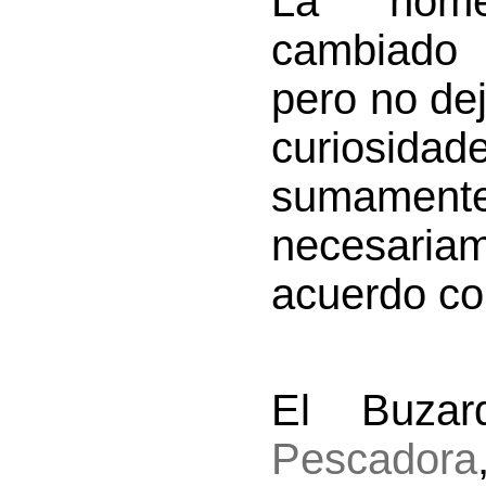
La nomen
cambiado
pero no de
curiosida
sumamente
necesaria
acuerdo con
El Buza
Pescadora