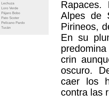
Rapaces. B
Lechuza
Loro Verde
Alpes de S
Pájaro Bobo
Pato Scoter
Pelícano Pardo
Pirineos, d
Tucán
En su plu
predomina 
crin aunq
oscuro. D
caer los 
contra las 