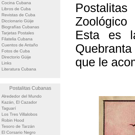
Cocina Cubana
Postalita
Libros de Cuba
Revistas de Cuba
Zoológico 
Diccionario Güije
Biografías Cubanas
Esta es l
Tarjetas Postales
Filatelia Cubana
Quebranta 
Cuentos de Antaño
Fotos de Cuba
Directorio Güije
que le aco
Links
Literatura Cubana
Postalitas Cubanas
Alrededor del Mundo
Kazán, El Cazador
Taguarí
Los Tres Villalobos
Robin Hood
Tesoro de Tarzán
El Corsario Negro