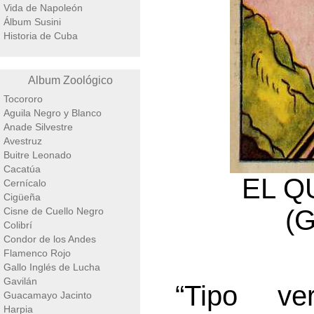
Vida de Napoleón
Álbum Susini
Historia de Cuba
Album Zoológico
Tocororo
Aguila Negro y Blanco
Anade Silvestre
Avestruz
Buitre Leonado
Cacatúa
EL 
Cernícalo
Cigüeña
(G
Cisne de Cuello Negro
Colibrí
Condor de los Andes
Flamenco Rojo
Gallo Inglés de Lucha
Gavilán
“Tipo ve
Guacamayo Jacinto
Harpia