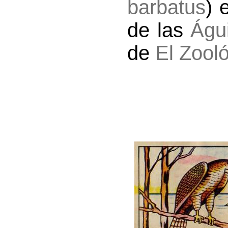
barbatus
) 
de las
Águ
de
El Zooló