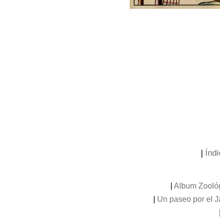
|
Índi
|
Album Zooló
|
Un paseo por el 